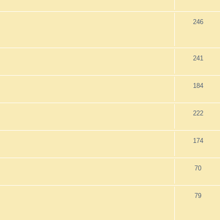
246
241
184
222
174
70
79