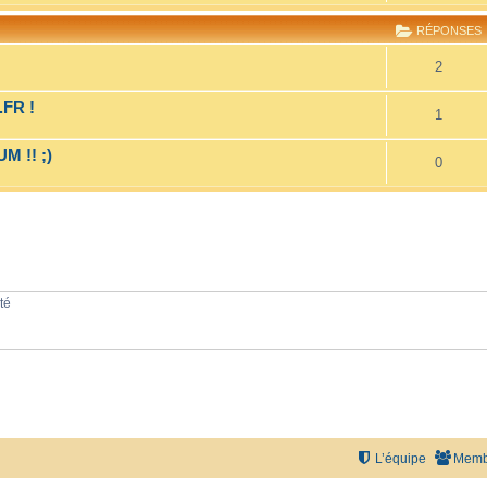
RÉPONSES
2
FR !
1
 !! ;)
0
té
L’équipe
Memb