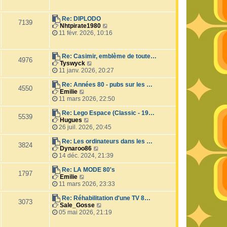
e
t
n
d
e
s
e
r
u
Re: DIPLODO
7139
r
l
l
C
Nhtpirate1980
n
e
t
o
11 févr. 2026, 10:16
i
d
e
n
e
e
r
s
r
r
l
u
Re: Casimir, emblème de toute…
m
n
e
4976
l
C
Tyswyck
e
i
d
t
o
11 janv. 2026, 20:27
s
e
e
e
n
s
r
r
r
s
Re: Années 80 - pubs sur les …
a
m
n
4550
l
C
u
Emilie
g
e
i
e
o
l
11 mars 2026, 22:50
e
s
e
d
n
t
s
r
e
s
e
Re: Lego Espace (Classic - 19…
a
m
5539
r
u
C
r
Hugues
g
e
n
l
o
l
26 juil. 2026, 20:45
e
s
i
t
n
e
s
e
e
s
d
Re: Les ordinateurs dans les …
a
3824
r
r
u
e
C
Dynaroo86
g
m
l
l
r
o
14 déc. 2024, 21:39
e
e
e
t
n
n
s
d
e
i
s
Re: LA MODE 80's
1797
s
e
C
r
e
u
Emilie
a
r
o
l
r
l
11 mars 2026, 23:33
g
n
n
e
m
t
e
i
s
d
e
e
Re: Réhabilitation d'une TV 8…
3073
e
u
e
s
r
C
Sale_Gosse
r
l
r
s
l
o
05 mai 2026, 21:19
m
t
n
a
e
n
e
e
i
g
d
s