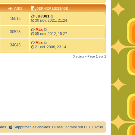
s
e
s
r
VUES
DERNIER MESSAGE
a
m
g
e
JUJU81
15015
e
s
30 nov. 2021, 21:24
s
a
Max
30528
g
05 nov. 2012, 15:27
e
Max
34045
21 oct. 2008, 23:14
3 sujets • Page
1
sur
1
res
Supprimer les cookies
Fuseau horaire sur
UTC+02:00