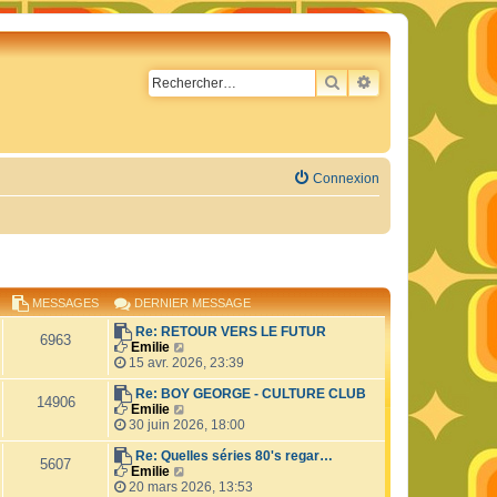
RECHERCHER
RECHERCHE AVA
Connexion
MESSAGES
DERNIER MESSAGE
Re: RETOUR VERS LE FUTUR
6963
C
Emilie
o
15 avr. 2026, 23:39
n
s
Re: BOY GEORGE - CULTURE CLUB
14906
u
C
Emilie
l
o
30 juin 2026, 18:00
t
n
e
s
Re: Quelles séries 80's regar…
5607
r
u
C
Emilie
l
l
o
20 mars 2026, 13:53