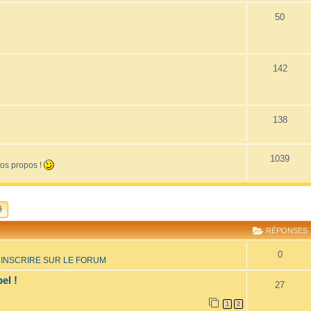
50
142
138
1039
vos propos !
CHERCHER
RECHERCHE AVANCÉE
RÉPONSES
0
INSCRIRE SUR LE FORUM
el !
27
1
2