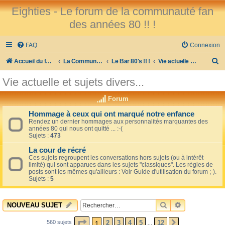
Eighties - Le forum de la communauté fan
des années 80 !! !
FAQ
Connexion
R
Accueil du forum
La Communauté des Fans des 80's !
Le Bar 80's !! !
Vie actuelle et sujets divers...
e
Vie actuelle et sujets divers...
c
Forum
h
e
Hommage à ceux qui ont marqué notre enfance
Rendez un dernier hommages aux personnalités marquantes des
r
années 80 qui nous ont quitté ... :-(
Sujets :
473
c
La cour de récré
h
Ces sujets regroupent les conversations hors sujets (ou à intérêt
limité) qui sont apparues dans les sujets "classiques". Les règles de
e
posts sont les mêmes qu'ailleurs : Voir Guide d'utilisation du forum ;-).
r
Sujets :
5
RECHERCHER
RECHERCHE 
NOUVEAU SUJET
PAGE
1
SUR
12
1
2
3
4
5
12
560 sujets
SUIVANT
…