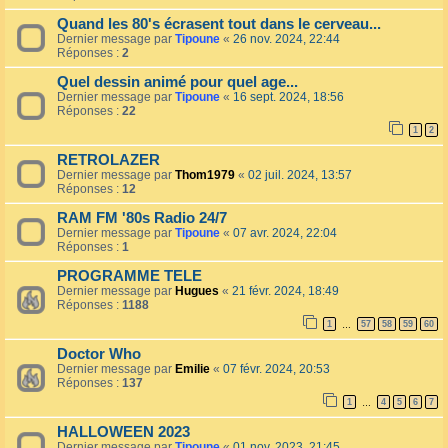
Quand les 80's écrasent tout dans le cerveau...
Dernier message par
Tipoune
«
26 nov. 2024, 22:44
Réponses :
2
Quel dessin animé pour quel age...
Dernier message par
Tipoune
«
16 sept. 2024, 18:56
Réponses :
22
1
2
RETROLAZER
Dernier message par
Thom1979
«
02 juil. 2024, 13:57
Réponses :
12
RAM FM '80s Radio 24/7
Dernier message par
Tipoune
«
07 avr. 2024, 22:04
Réponses :
1
PROGRAMME TELE
Dernier message par
Hugues
«
21 févr. 2024, 18:49
Réponses :
1188
1
57
58
59
60
…
Doctor Who
Dernier message par
Emilie
«
07 févr. 2024, 20:53
Réponses :
137
1
4
5
6
7
…
HALLOWEEN 2023
Dernier message par
Tipoune
«
01 nov. 2023, 21:45