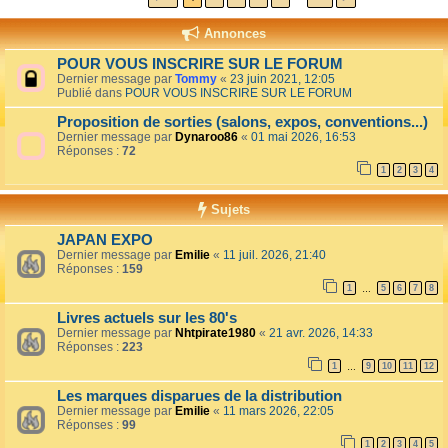
Annonces
POUR VOUS INSCRIRE SUR LE FORUM
Dernier message par
Tommy
«
23 juin 2021, 12:05
Publié dans
POUR VOUS INSCRIRE SUR LE FORUM
Proposition de sorties (salons, expos, conventions...)
Dernier message par
Dynaroo86
«
01 mai 2026, 16:53
Réponses :
72
1
2
3
4
Sujets
JAPAN EXPO
Dernier message par
Emilie
«
11 juil. 2026, 21:40
Réponses :
159
1
5
6
7
8
…
Livres actuels sur les 80's
Dernier message par
Nhtpirate1980
«
21 avr. 2026, 14:33
Réponses :
223
1
9
10
11
12
…
Les marques disparues de la distribution
Dernier message par
Emilie
«
11 mars 2026, 22:05
Réponses :
99
1
2
3
4
5