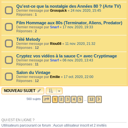
Qu'est-ce que la nostalgie des Années 80 ? (Arte TV)
Dernier message par
Grosquick
«
24 nov. 2020, 15:45
Réponses :
1
Film Hommage aux 80s (Terminator, Aliens, Predator)
Dernier message par
Snarf
«
17 nov. 2020, 19:33
Réponses :
2
Télé Melody
Dernier message par
Riou08
«
11 nov. 2020, 21:32
Réponses :
12
Cryptez vos vidéos à la sauce C+ avec Cryptimage
Dernier message par
Snarf
«
06 nov. 2020, 13:43
Réponses :
11
Salon du Vintage
Dernier message par
Emilie
«
17 oct. 2020, 22:00
Réponses :
12
NOUVEAU SUJET
PAGE
1
SUR
12
1
2
3
4
5
12
560 sujets
SUIVANT
…
QUI EST EN LIGNE ?
Utilisateurs parcourant ce forum : Aucun utilisateur inscrit et 2 invités