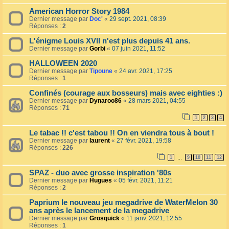
American Horror Story 1984
Dernier message par
Doc'
«
29 sept. 2021, 08:39
Réponses :
2
L'énigme Louis XVII n'est plus depuis 41 ans.
Dernier message par
Gorbi
«
07 juin 2021, 11:52
HALLOWEEN 2020
Dernier message par
Tipoune
«
24 avr. 2021, 17:25
Réponses :
1
Confinés (courage aux bosseurs) mais avec eighties :)
Dernier message par
Dynaroo86
«
28 mars 2021, 04:55
Réponses :
71
1
2
3
4
Le tabac !! c'est tabou !! On en viendra tous à bout !
Dernier message par
laurent
«
27 févr. 2021, 19:58
Réponses :
226
1
9
10
11
12
…
SPAZ - duo avec grosse inspiration '80s
Dernier message par
Hugues
«
05 févr. 2021, 11:21
Réponses :
2
Paprium le nouveau jeu megadrive de WaterMelon 30
ans après le lancement de la megadrive
Dernier message par
Grosquick
«
11 janv. 2021, 12:55
Réponses :
1