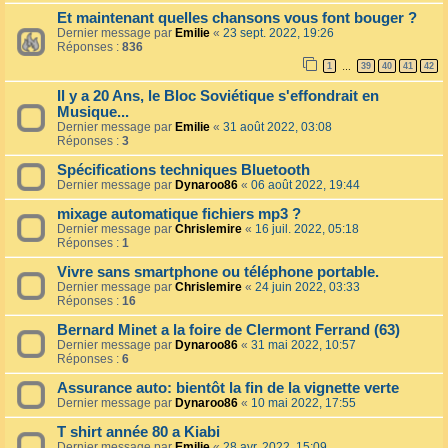
Et maintenant quelles chansons vous font bouger ?
Dernier message par
Emilie
«
23 sept. 2022, 19:26
Réponses :
836
1
39
40
41
42
…
Il y a 20 Ans, le Bloc Soviétique s'effondrait en
Musique...
Dernier message par
Emilie
«
31 août 2022, 03:08
Réponses :
3
Spécifications techniques Bluetooth
Dernier message par
Dynaroo86
«
06 août 2022, 19:44
mixage automatique fichiers mp3 ?
Dernier message par
Chrislemire
«
16 juil. 2022, 05:18
Réponses :
1
Vivre sans smartphone ou téléphone portable.
Dernier message par
Chrislemire
«
24 juin 2022, 03:33
Réponses :
16
Bernard Minet a la foire de Clermont Ferrand (63)
Dernier message par
Dynaroo86
«
31 mai 2022, 10:57
Réponses :
6
Assurance auto: bientôt la fin de la vignette verte
Dernier message par
Dynaroo86
«
10 mai 2022, 17:55
T shirt année 80 a Kiabi
Dernier message par
Emilie
«
28 avr. 2022, 15:09