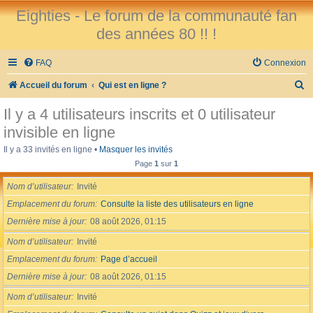
Eighties - Le forum de la communauté fan
des années 80 !! !
FAQ
Connexion
R
Accueil du forum
Qui est en ligne ?
e
Il y a 4 utilisateurs inscrits et 0 utilisateur
c
invisible en ligne
h
Il y a 33 invités en ligne •
Masquer les invités
e
Page
1
sur
1
r
Nom d’utilisateur
Invité
c
Emplacement du forum
Consulte la liste des utilisateurs en ligne
h
Dernière mise à jour
08 août 2026, 01:15
e
Nom d’utilisateur
Invité
r
Emplacement du forum
Page d’accueil
Dernière mise à jour
08 août 2026, 01:15
Nom d’utilisateur
Invité