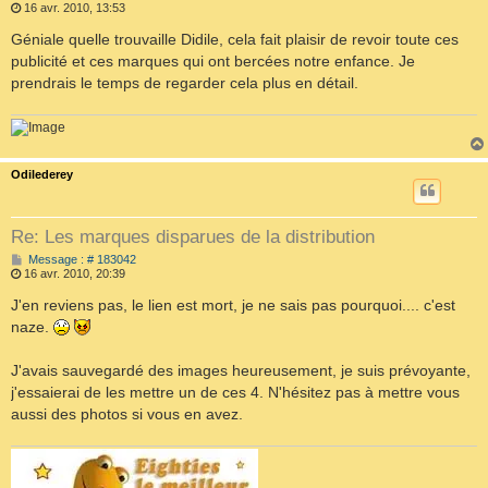
e
16 avr. 2010, 13:53
s
s
Géniale quelle trouvaille Didile, cela fait plaisir de revoir toute ces
a
publicité et ces marques qui ont bercées notre enfance. Je
g
e
prendrais le temps de regarder cela plus en détail.
Odilederey
Re: Les marques disparues de la distribution
M
Message : # 183042
e
16 avr. 2010, 20:39
s
s
J'en reviens pas, le lien est mort, je ne sais pas pourquoi.... c'est
a
naze.
g
e
J'avais sauvegardé des images heureusement, je suis prévoyante,
j'essaierai de les mettre un de ces 4. N'hésitez pas à mettre vous
aussi des photos si vous en avez.