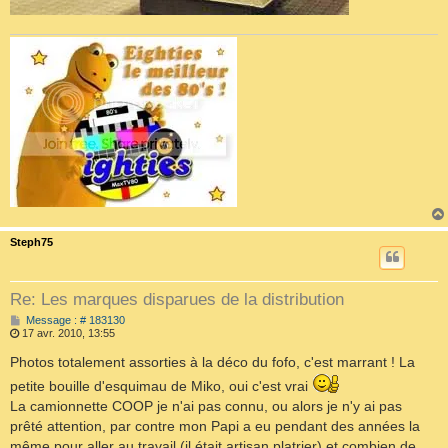
Steph75
Re: Les marques disparues de la distribution
M
Message : # 183130
e
17 avr. 2010, 13:55
s
s
Photos totalement assorties à la déco du fofo, c'est marrant ! La
a
petite bouille d'esquimau de Miko, oui c'est vrai
g
e
La camionnette COOP je n'ai pas connu, ou alors je n'y ai pas
prêté attention, par contre mon Papi a eu pendant des années la
même pour aller au travail (il était artisan platrier) et combien de