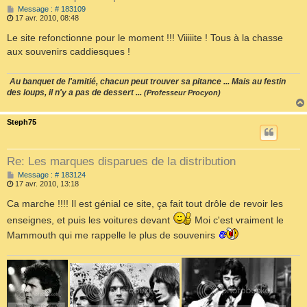
M
Message : # 183109
e
17 avr. 2010, 08:48
s
s
Le site refonctionne pour le moment !!! Viiiiite ! Tous à la chasse
a
aux souvenirs caddiesques !
g
e
Au banquet de l'amitié, chacun peut trouver sa pitance ... Mais au festin
des loups, il n'y a pas de dessert ...
(Professeur Procyon)
Steph75
Re: Les marques disparues de la distribution
M
Message : # 183124
e
17 avr. 2010, 13:18
s
s
Ca marche !!!! Il est génial ce site, ça fait tout drôle de revoir les
a
enseignes, et puis les voitures devant
Moi c'est vraiment le
g
e
Mammouth qui me rappelle le plus de souvenirs