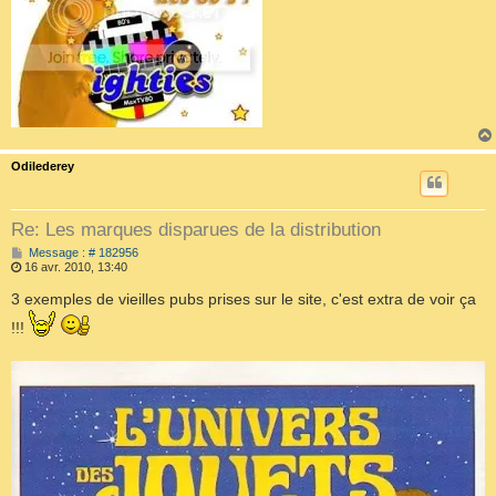
Odilederey
Re: Les marques disparues de la distribution
M
Message : # 182956
e
16 avr. 2010, 13:40
s
s
3 exemples de vieilles pubs prises sur le site, c'est extra de voir ça
a
g
!!!
e