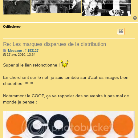
Odilederey
Re: Les marques disparues de la distribution
M
Message : # 183127
e
17 avr. 2010, 13:34
s
s
Super si le lien refonctionne !
a
g
e
En cherchant sur le net, je suis tombée sur d'autres images bien
chouettes !!!!!!!!
Notamment la COOP, ça va rappeler des souvenirs à pas mal de
monde je pense :