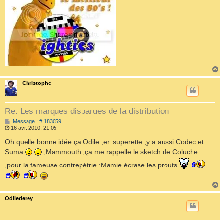
Christophe
Re: Les marques disparues de la distribution
M
Message : # 183059
e
16 avr. 2010, 21:05
s
s
Oh quelle bonne idée ça Odile ,en superette ,y a aussi Codec et
a
Suma
,Mammouth ,ça me rappelle le sketch de Coluche
g
e
,pour la fameuse contrepétrie :Mamie écrase les prouts
Odilederey