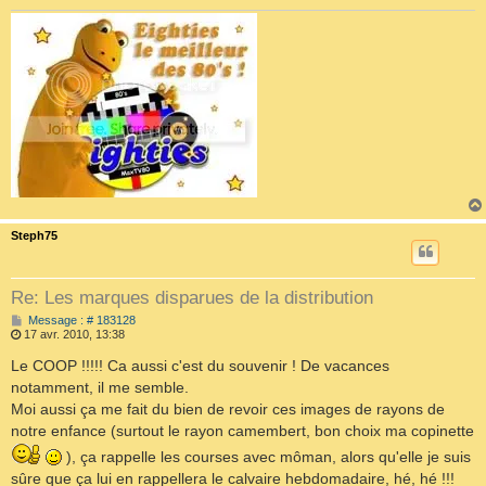
Steph75
Re: Les marques disparues de la distribution
M
Message : # 183128
e
17 avr. 2010, 13:38
s
s
Le COOP !!!!! Ca aussi c'est du souvenir ! De vacances
a
notamment, il me semble.
g
e
Moi aussi ça me fait du bien de revoir ces images de rayons de
notre enfance (surtout le rayon camembert, bon choix ma copinette
), ça rappelle les courses avec môman, alors qu'elle je suis
sûre que ça lui en rappellera le calvaire hebdomadaire, hé, hé !!!