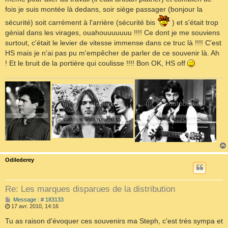
fois je suis montée là dedans, soir siège passager (bonjour la
sécurité) soit carrément à l'arrière (sécurité bis
) et s'était trop
génial dans les virages, ouahouuuuuuu !!!! Ce dont je me souviens
surtout, c'était le levier de vitesse immense dans ce truc là !!!! C'est
HS mais je n'ai pas pu m'empêcher de parler de ce souvenir là. Ah
! Et le bruit de la portière qui coulisse !!!! Bon OK, HS off
Odilederey
Re: Les marques disparues de la distribution
M
Message : # 183133
e
17 avr. 2010, 14:16
s
s
Tu as raison d'évoquer ces souvenirs ma Steph, c'est trés sympa et
a