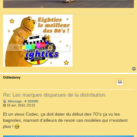
Odilederey
Re: Les marques disparues de la distribution
M
Message : # 183086
e
16 avr. 2010, 23:22
s
s
Et un vieux Codec, ça doit dater du début des 7O's ça vu les
a
bagnoles, marrant d'ailleurs de revoir ces modèles qui n'existent
g
e
plus !