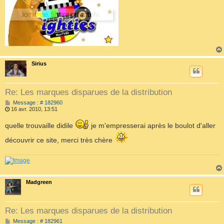
Sirius
Re: Les marques disparues de la distribution
M
Message : # 182960
e
16 avr. 2010, 13:51
s
s
quelle trouvaille didile
je m'empresserai après le boulot d'aller
a
g
découvrir ce site, merci très chère
e
Madgreen
Re: Les marques disparues de la distribution
M
Message : # 182961