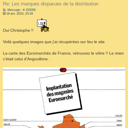
Re: Les marques disparues de la distribution
M
Message : # 183085
e
16 avr. 2010, 23:18
s
s
a
g
Oui Christophe !!
e
Voilà quelques images que j'ai récupérées sur feu le site.
La carte des Euromarchés de France, retrouvez le vôtre !! Le mien
c'était celui d'Angoulême :