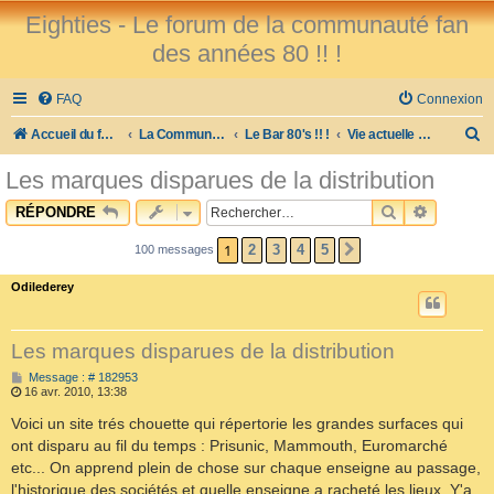
Eighties - Le forum de la communauté fan
des années 80 !! !
FAQ
Connexion
R
Accueil du forum
La Communauté des Fans des 80's !
Le Bar 80's !! !
Vie actuelle et sujets divers...
e
Les marques disparues de la distribution
c
RECHERCHE
RECHER
RÉPONDRE
h
e
1
2
3
4
5
100 messages
SUIVANT
r
Odilederey
c
h
Les marques disparues de la distribution
e
M
Message : # 182953
e
r
16 avr. 2010, 13:38
s
s
Voici un site trés chouette qui répertorie les grandes surfaces qui
a
ont disparu au fil du temps : Prisunic, Mammouth, Euromarché
g
e
etc... On apprend plein de chose sur chaque enseigne au passage,
l'historique des sociétés et quelle enseigne a racheté les lieux. Y'a