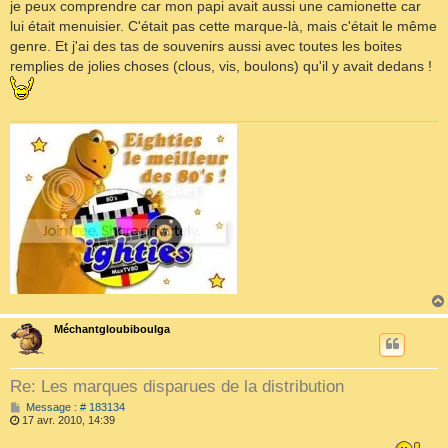
je peux comprendre car mon papi avait aussi une camionette car
g
e
lui était menuisier. C'était pas cette marque-là, mais c'était le même
genre. Et j'ai des tas de souvenirs aussi avec toutes les boites
remplies de jolies choses (clous, vis, boulons) qu'il y avait dedans !
Méchantgloubiboulga
Re: Les marques disparues de la distribution
M
Message : # 183134
e
17 avr. 2010, 14:39
s
s