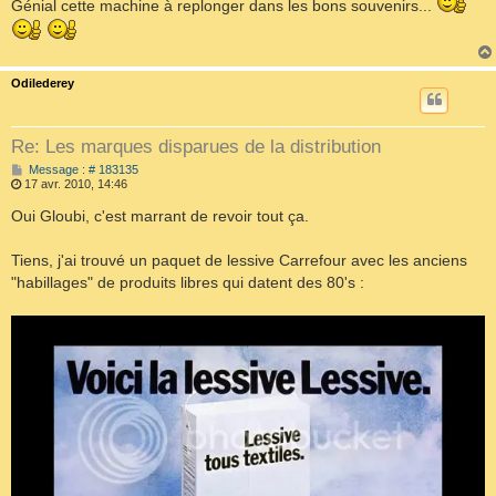
Génial cette machine à replonger dans les bons souvenirs...
a
g
e
Odilederey
Re: Les marques disparues de la distribution
M
Message : # 183135
e
17 avr. 2010, 14:46
s
s
Oui Gloubi, c'est marrant de revoir tout ça.
a
g
e
Tiens, j'ai trouvé un paquet de lessive Carrefour avec les anciens
"habillages" de produits libres qui datent des 80's :