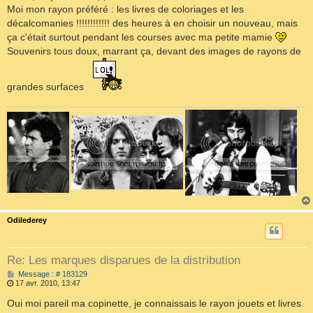
Moi mon rayon préféré : les livres de coloriages et les
décalcomanies !!!!!!!!!!!! des heures à en choisir un nouveau, mais
ça c'était surtout pendant les courses avec ma petite mamie
Souvenirs tous doux, marrant ça, devant des images de rayons de
grandes surfaces
Odilederey
Re: Les marques disparues de la distribution
M
Message : # 183129
e
17 avr. 2010, 13:47
s
s
Oui moi pareil ma copinette, je connaissais le rayon jouets et livres
a