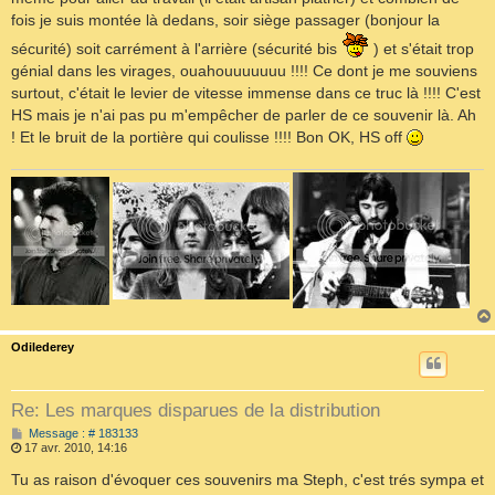
fois je suis montée là dedans, soir siège passager (bonjour la
sécurité) soit carrément à l'arrière (sécurité bis
) et s'était trop
génial dans les virages, ouahouuuuuuu !!!! Ce dont je me souviens
surtout, c'était le levier de vitesse immense dans ce truc là !!!! C'est
HS mais je n'ai pas pu m'empêcher de parler de ce souvenir là. Ah
! Et le bruit de la portière qui coulisse !!!! Bon OK, HS off
Odilederey
Re: Les marques disparues de la distribution
M
Message : # 183133
e
17 avr. 2010, 14:16
s
s
Tu as raison d'évoquer ces souvenirs ma Steph, c'est trés sympa et
a