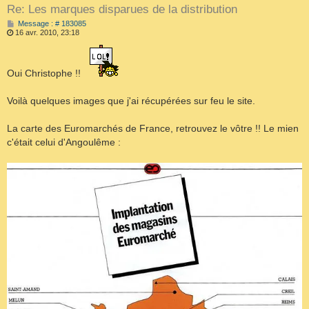
Re: Les marques disparues de la distribution
M
Message : # 183085
e
16 avr. 2010, 23:18
s
s
a
g
Oui Christophe !!
e
Voilà quelques images que j'ai récupérées sur feu le site.
La carte des Euromarchés de France, retrouvez le vôtre !! Le mien
c'était celui d'Angoulême :