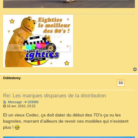
Odilederey
Re: Les marques disparues de la distribution
M
Message : # 183086
e
16 avr. 2010, 23:22
s
s
Et un vieux Codec, ça doit dater du début des 7O's ça vu les
a
bagnoles, marrant d'ailleurs de revoir ces modèles qui n'existent
g
e
plus !