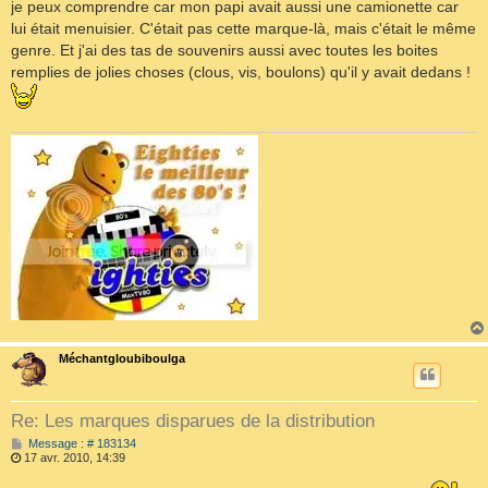
je peux comprendre car mon papi avait aussi une camionette car
g
e
lui était menuisier. C'était pas cette marque-là, mais c'était le même
genre. Et j'ai des tas de souvenirs aussi avec toutes les boites
remplies de jolies choses (clous, vis, boulons) qu'il y avait dedans !
Méchantgloubiboulga
Re: Les marques disparues de la distribution
M
Message : # 183134
e
17 avr. 2010, 14:39
s
s