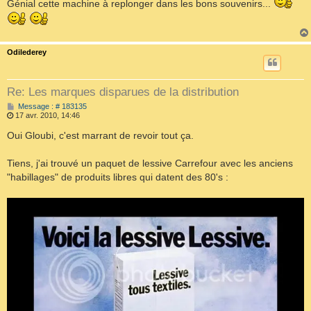
Génial cette machine à replonger dans les bons souvenirs...
a
g
e
Odilederey
Re: Les marques disparues de la distribution
M
Message : # 183135
e
17 avr. 2010, 14:46
s
s
Oui Gloubi, c'est marrant de revoir tout ça.
a
g
e
Tiens, j'ai trouvé un paquet de lessive Carrefour avec les anciens
"habillages" de produits libres qui datent des 80's :