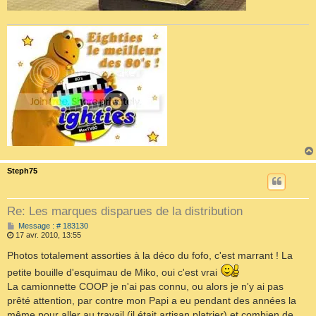
Steph75
Re: Les marques disparues de la distribution
M
Message : # 183130
e
17 avr. 2010, 13:55
s
s
Photos totalement assorties à la déco du fofo, c'est marrant ! La
a
petite bouille d'esquimau de Miko, oui c'est vrai
g
e
La camionnette COOP je n'ai pas connu, ou alors je n'y ai pas
prêté attention, par contre mon Papi a eu pendant des années la
même pour aller au travail (il était artisan platrier) et combien de