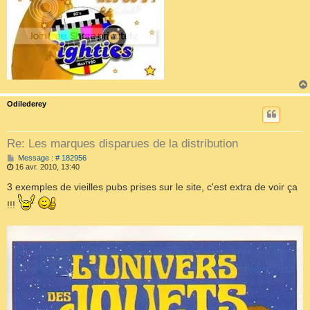
Odilederey
Re: Les marques disparues de la distribution
M
Message : # 182956
e
16 avr. 2010, 13:40
s
s
3 exemples de vieilles pubs prises sur le site, c'est extra de voir ça
a
g
!!!
e