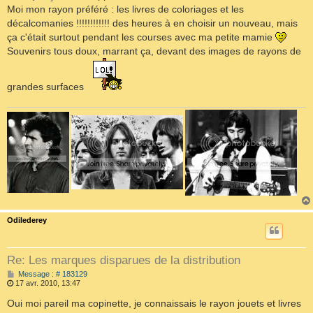
Moi mon rayon préféré : les livres de coloriages et les
décalcomanies !!!!!!!!!!!! des heures à en choisir un nouveau, mais
ça c'était surtout pendant les courses avec ma petite mamie
Souvenirs tous doux, marrant ça, devant des images de rayons de
grandes surfaces
Odilederey
Re: Les marques disparues de la distribution
M
Message : # 183129
e
17 avr. 2010, 13:47
s
s
Oui moi pareil ma copinette, je connaissais le rayon jouets et livres
a