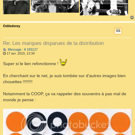
Odilederey
Re: Les marques disparues de la distribution
M
Message : # 183127
e
17 avr. 2010, 13:34
s
s
Super si le lien refonctionne !
a
g
e
En cherchant sur le net, je suis tombée sur d'autres images bien
chouettes !!!!!!!!
Notamment la COOP, ça va rappeler des souvenirs à pas mal de
monde je pense :