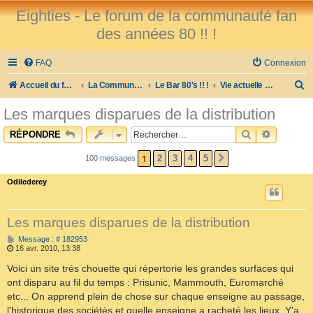
Eighties - Le forum de la communauté fan
des années 80 !! !
FAQ
Connexion
R
Accueil du forum
La Communauté des Fans des 80's !
Le Bar 80's !! !
Vie actuelle et sujets divers...
e
Les marques disparues de la distribution
c
RECHERCHE
RECHER
RÉPONDRE
h
e
1
2
3
4
5
100 messages
SUIVANT
r
Odilederey
c
h
Les marques disparues de la distribution
e
M
Message : # 182953
e
r
16 avr. 2010, 13:38
s
s
Voici un site trés chouette qui répertorie les grandes surfaces qui
a
ont disparu au fil du temps : Prisunic, Mammouth, Euromarché
g
e
etc... On apprend plein de chose sur chaque enseigne au passage,
l'historique des sociétés et quelle enseigne a racheté les lieux. Y'a