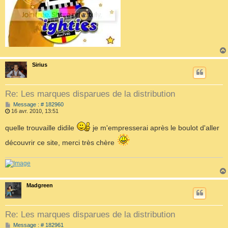
Sirius
Re: Les marques disparues de la distribution
M
Message : # 182960
e
16 avr. 2010, 13:51
s
s
quelle trouvaille didile
je m'empresserai après le boulot d'aller
a
g
découvrir ce site, merci très chère
e
Madgreen
Re: Les marques disparues de la distribution
M
Message : # 182961