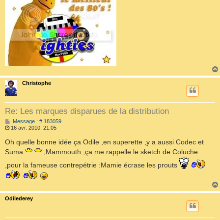
Christophe
Re: Les marques disparues de la distribution
M
Message : # 183059
e
16 avr. 2010, 21:05
s
s
Oh quelle bonne idée ça Odile ,en superette ,y a aussi Codec et
a
Suma
,Mammouth ,ça me rappelle le sketch de Coluche
g
e
,pour la fameuse contrepétrie :Mamie écrase les prouts
Odilederey