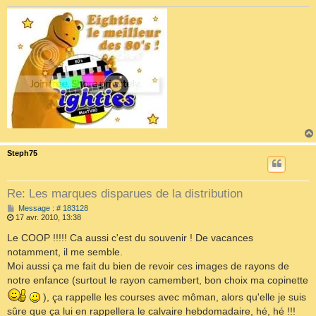
Steph75
Re: Les marques disparues de la distribution
M
Message : # 183128
e
17 avr. 2010, 13:38
s
s
Le COOP !!!!! Ca aussi c'est du souvenir ! De vacances
a
notamment, il me semble.
g
e
Moi aussi ça me fait du bien de revoir ces images de rayons de
notre enfance (surtout le rayon camembert, bon choix ma copinette
), ça rappelle les courses avec môman, alors qu'elle je suis
sûre que ça lui en rappellera le calvaire hebdomadaire, hé, hé !!!