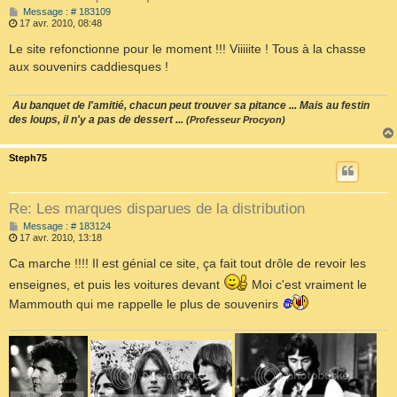
M
Message : # 183109
e
17 avr. 2010, 08:48
s
s
Le site refonctionne pour le moment !!! Viiiiite ! Tous à la chasse
a
aux souvenirs caddiesques !
g
e
Au banquet de l'amitié, chacun peut trouver sa pitance ... Mais au festin
des loups, il n'y a pas de dessert ...
(Professeur Procyon)
Steph75
Re: Les marques disparues de la distribution
M
Message : # 183124
e
17 avr. 2010, 13:18
s
s
Ca marche !!!! Il est génial ce site, ça fait tout drôle de revoir les
a
enseignes, et puis les voitures devant
Moi c'est vraiment le
g
e
Mammouth qui me rappelle le plus de souvenirs