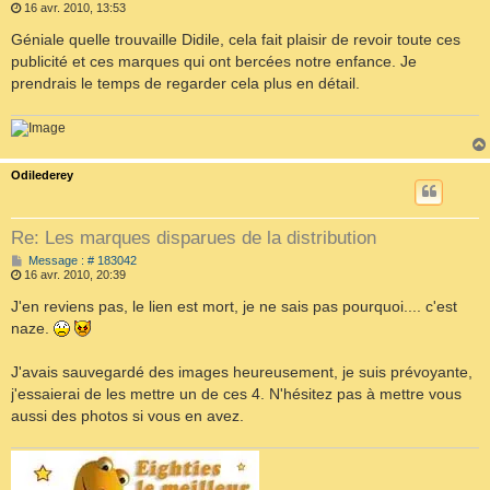
e
16 avr. 2010, 13:53
s
s
Géniale quelle trouvaille Didile, cela fait plaisir de revoir toute ces
a
publicité et ces marques qui ont bercées notre enfance. Je
g
e
prendrais le temps de regarder cela plus en détail.
Odilederey
Re: Les marques disparues de la distribution
M
Message : # 183042
e
16 avr. 2010, 20:39
s
s
J'en reviens pas, le lien est mort, je ne sais pas pourquoi.... c'est
a
naze.
g
e
J'avais sauvegardé des images heureusement, je suis prévoyante,
j'essaierai de les mettre un de ces 4. N'hésitez pas à mettre vous
aussi des photos si vous en avez.