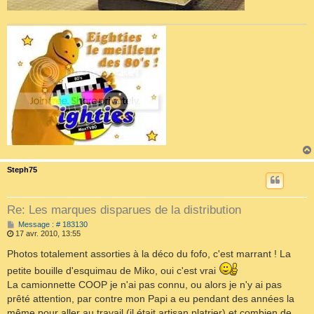
Steph75
Re: Les marques disparues de la distribution
M
Message : # 183130
e
17 avr. 2010, 13:55
s
s
Photos totalement assorties à la déco du fofo, c'est marrant ! La
a
petite bouille d'esquimau de Miko, oui c'est vrai
g
e
La camionnette COOP je n'ai pas connu, ou alors je n'y ai pas
prêté attention, par contre mon Papi a eu pendant des années la
même pour aller au travail (il était artisan platrier) et combien de