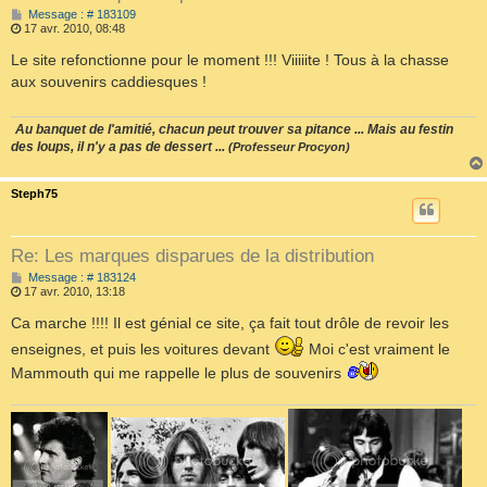
M
Message : # 183109
e
17 avr. 2010, 08:48
s
s
Le site refonctionne pour le moment !!! Viiiiite ! Tous à la chasse
a
aux souvenirs caddiesques !
g
e
Au banquet de l'amitié, chacun peut trouver sa pitance ... Mais au festin
des loups, il n'y a pas de dessert ...
(Professeur Procyon)
Steph75
Re: Les marques disparues de la distribution
M
Message : # 183124
e
17 avr. 2010, 13:18
s
s
Ca marche !!!! Il est génial ce site, ça fait tout drôle de revoir les
a
enseignes, et puis les voitures devant
Moi c'est vraiment le
g
e
Mammouth qui me rappelle le plus de souvenirs