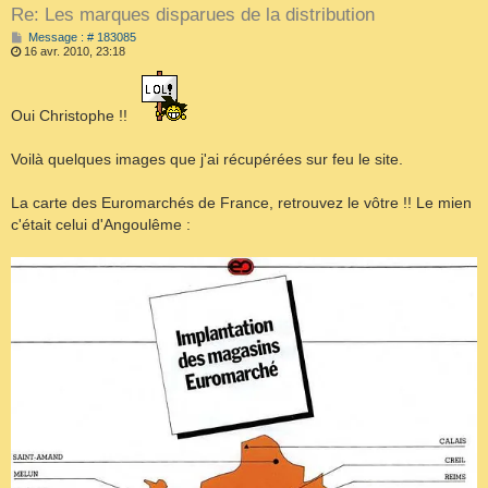
Re: Les marques disparues de la distribution
M
Message : # 183085
e
16 avr. 2010, 23:18
s
s
a
g
Oui Christophe !!
e
Voilà quelques images que j'ai récupérées sur feu le site.
La carte des Euromarchés de France, retrouvez le vôtre !! Le mien
c'était celui d'Angoulême :