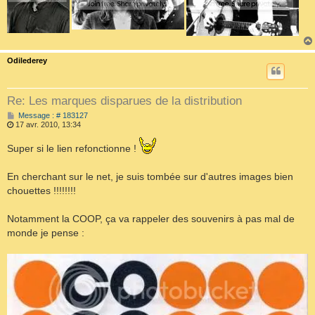
Odilederey
Re: Les marques disparues de la distribution
M
Message : # 183127
e
17 avr. 2010, 13:34
s
s
Super si le lien refonctionne !
a
g
e
En cherchant sur le net, je suis tombée sur d'autres images bien
chouettes !!!!!!!!
Notamment la COOP, ça va rappeler des souvenirs à pas mal de
monde je pense :