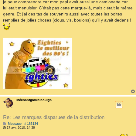
je peux comprendre car mon papi avait aussi une camionette car
g
e
lui était menuisier. C'était pas cette marque-là, mais c'était le même
genre. Et j'ai des tas de souvenirs aussi avec toutes les boites
remplies de jolies choses (clous, vis, boulons) qu'il y avait dedans !
Méchantgloubiboulga
Re: Les marques disparues de la distribution
M
Message : # 183134
e
17 avr. 2010, 14:39
s
s