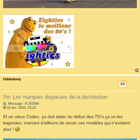
Odilederey
Re: Les marques disparues de la distribution
M
Message : # 183086
e
16 avr. 2010, 23:22
s
s
Et un vieux Codec, ça doit dater du début des 7O's ça vu les
a
bagnoles, marrant d'ailleurs de revoir ces modèles qui n'existent
g
e
plus !