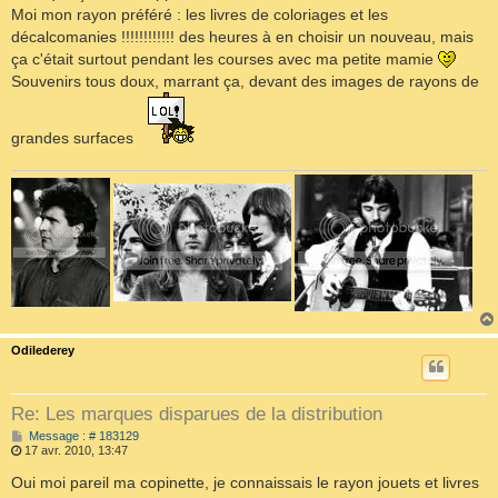
Moi mon rayon préféré : les livres de coloriages et les
décalcomanies !!!!!!!!!!!! des heures à en choisir un nouveau, mais
ça c'était surtout pendant les courses avec ma petite mamie
Souvenirs tous doux, marrant ça, devant des images de rayons de
grandes surfaces
Odilederey
Re: Les marques disparues de la distribution
M
Message : # 183129
e
17 avr. 2010, 13:47
s
s
Oui moi pareil ma copinette, je connaissais le rayon jouets et livres
a