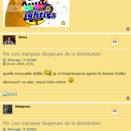
Sirius
Re: Les marques disparues de la distribution
M
Message : # 182960
e
16 avr. 2010, 13:51
s
s
quelle trouvaille didile
je m'empresserai après le boulot d'aller
a
g
découvrir ce site, merci très chère
e
Madgreen
Re: Les marques disparues de la distribution
M
Message : # 182961