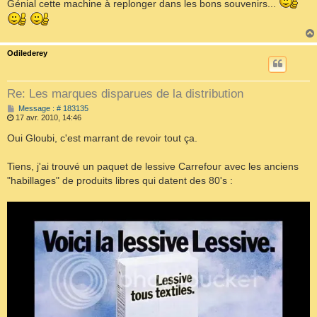
Génial cette machine à replonger dans les bons souvenirs...
a
g
e
Odilederey
Re: Les marques disparues de la distribution
M
Message : # 183135
e
17 avr. 2010, 14:46
s
s
Oui Gloubi, c'est marrant de revoir tout ça.
a
g
e
Tiens, j'ai trouvé un paquet de lessive Carrefour avec les anciens
"habillages" de produits libres qui datent des 80's :