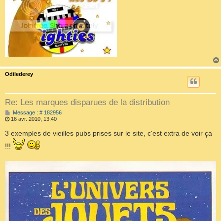
Odilederey
Re: Les marques disparues de la distribution
M
Message : # 182956
e
16 avr. 2010, 13:40
s
s
3 exemples de vieilles pubs prises sur le site, c'est extra de voir ça
a
g
!!!
e