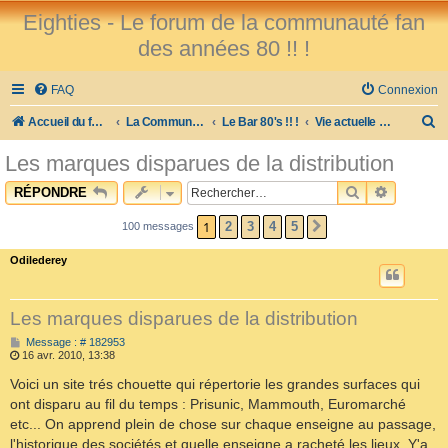
Eighties - Le forum de la communauté fan
des années 80 !! !
FAQ
Connexion
R
Accueil du forum
La Communauté des Fans des 80's !
Le Bar 80's !! !
Vie actuelle et sujets divers...
e
Les marques disparues de la distribution
c
RECHERCHE
RECHER
RÉPONDRE
h
e
1
2
3
4
5
100 messages
SUIVANT
r
Odilederey
c
h
Les marques disparues de la distribution
e
M
Message : # 182953
e
r
16 avr. 2010, 13:38
s
s
Voici un site trés chouette qui répertorie les grandes surfaces qui
a
ont disparu au fil du temps : Prisunic, Mammouth, Euromarché
g
e
etc... On apprend plein de chose sur chaque enseigne au passage,
l'historique des sociétés et quelle enseigne a racheté les lieux. Y'a