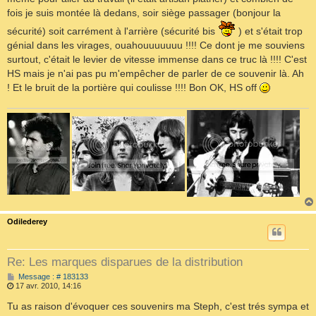
fois je suis montée là dedans, soir siège passager (bonjour la
sécurité) soit carrément à l'arrière (sécurité bis
) et s'était trop
génial dans les virages, ouahouuuuuuu !!!! Ce dont je me souviens
surtout, c'était le levier de vitesse immense dans ce truc là !!!! C'est
HS mais je n'ai pas pu m'empêcher de parler de ce souvenir là. Ah
! Et le bruit de la portière qui coulisse !!!! Bon OK, HS off
Odilederey
Re: Les marques disparues de la distribution
M
Message : # 183133
e
17 avr. 2010, 14:16
s
s
Tu as raison d'évoquer ces souvenirs ma Steph, c'est trés sympa et
a