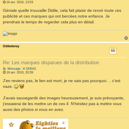
e
16 avr. 2010, 13:53
s
s
Géniale quelle trouvaille Didile, cela fait plaisir de revoir toute ces
a
publicité et ces marques qui ont bercées notre enfance. Je
g
e
prendrais le temps de regarder cela plus en détail.
Odilederey
Re: Les marques disparues de la distribution
M
Message : # 183042
e
16 avr. 2010, 20:39
s
s
J'en reviens pas, le lien est mort, je ne sais pas pourquoi.... c'est
a
naze.
g
e
J'avais sauvegardé des images heureusement, je suis prévoyante,
j'essaierai de les mettre un de ces 4. N'hésitez pas à mettre vous
aussi des photos si vous en avez.