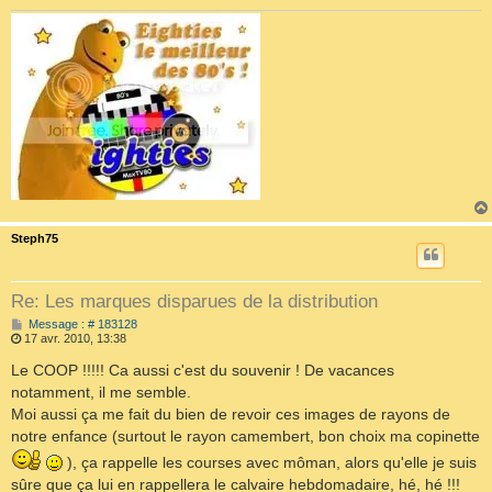
Steph75
Re: Les marques disparues de la distribution
M
Message : # 183128
e
17 avr. 2010, 13:38
s
s
Le COOP !!!!! Ca aussi c'est du souvenir ! De vacances
a
notamment, il me semble.
g
e
Moi aussi ça me fait du bien de revoir ces images de rayons de
notre enfance (surtout le rayon camembert, bon choix ma copinette
), ça rappelle les courses avec môman, alors qu'elle je suis
sûre que ça lui en rappellera le calvaire hebdomadaire, hé, hé !!!