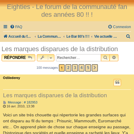
Eighties - Le forum de la communauté fan
des années 80 !! !
FAQ
Connexion
R
Accueil du forum
La Communauté des Fans des 80's !
Le Bar 80's !! !
Vie actuelle et sujets divers...
e
Les marques disparues de la distribution
c
RECHERCHE
RECHER
RÉPONDRE
h
e
1
2
3
4
5
100 messages
SUIVANT
r
Odilederey
c
h
Les marques disparues de la distribution
e
M
Message : # 182953
e
r
16 avr. 2010, 13:38
s
s
Voici un site trés chouette qui répertorie les grandes surfaces qui
a
ont disparu au fil du temps : Prisunic, Mammouth, Euromarché
g
e
etc... On apprend plein de chose sur chaque enseigne au passage,
l'historique des sociétés et quelle enseigne a racheté les lieux. Y'a