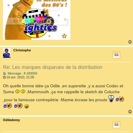
Christophe
Re: Les marques disparues de la distribution
M
Message : # 183059
e
16 avr. 2010, 21:05
s
s
Oh quelle bonne idée ça Odile ,en superette ,y a aussi Codec et
a
Suma
,Mammouth ,ça me rappelle le sketch de Coluche
g
e
,pour la fameuse contrepétrie :Mamie écrase les prouts
Odilederey