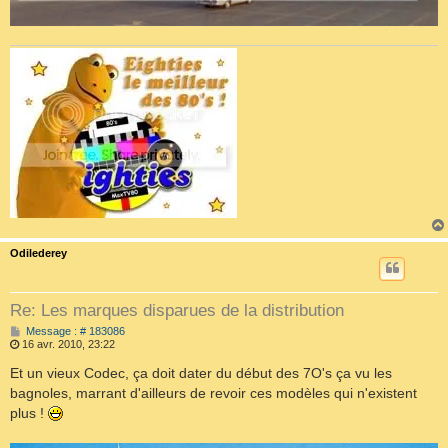
Odilederey
Re: Les marques disparues de la distribution
M
Message : # 183086
e
16 avr. 2010, 23:22
s
s
Et un vieux Codec, ça doit dater du début des 7O's ça vu les
a
bagnoles, marrant d'ailleurs de revoir ces modèles qui n'existent
g
e
plus !