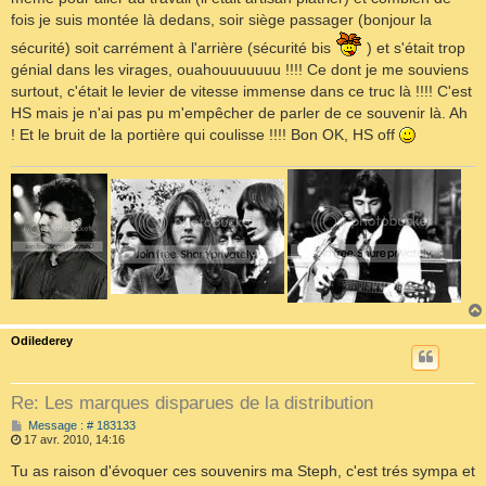
fois je suis montée là dedans, soir siège passager (bonjour la
sécurité) soit carrément à l'arrière (sécurité bis
) et s'était trop
génial dans les virages, ouahouuuuuuu !!!! Ce dont je me souviens
surtout, c'était le levier de vitesse immense dans ce truc là !!!! C'est
HS mais je n'ai pas pu m'empêcher de parler de ce souvenir là. Ah
! Et le bruit de la portière qui coulisse !!!! Bon OK, HS off
Odilederey
Re: Les marques disparues de la distribution
M
Message : # 183133
e
17 avr. 2010, 14:16
s
s
Tu as raison d'évoquer ces souvenirs ma Steph, c'est trés sympa et
a