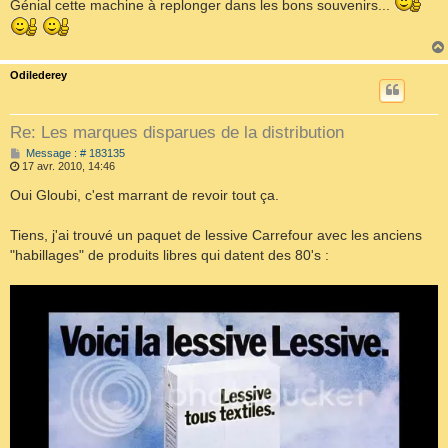
Génial cette machine à replonger dans les bons souvenirs...
a
g
e
Odilederey
Re: Les marques disparues de la distribution
M
Message : # 183135
e
17 avr. 2010, 14:46
s
s
Oui Gloubi, c'est marrant de revoir tout ça.
a
g
e
Tiens, j'ai trouvé un paquet de lessive Carrefour avec les anciens
"habillages" de produits libres qui datent des 80's :