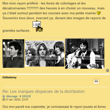
Moi mon rayon préféré : les livres de coloriages et les
décalcomanies !!!!!!!!!!!! des heures à en choisir un nouveau, mais
ça c'était surtout pendant les courses avec ma petite mamie
Souvenirs tous doux, marrant ça, devant des images de rayons de
grandes surfaces
Odilederey
Re: Les marques disparues de la distribution
M
Message : # 183129
e
17 avr. 2010, 13:47
s
s
Oui moi pareil ma copinette, je connaissais le rayon jouets et livres
a