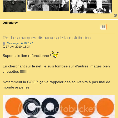
Odilederey
Re: Les marques disparues de la distribution
M
Message : # 183127
e
17 avr. 2010, 13:34
s
s
Super si le lien refonctionne !
a
g
e
En cherchant sur le net, je suis tombée sur d'autres images bien
chouettes !!!!!!!!
Notamment la COOP, ça va rappeler des souvenirs à pas mal de
monde je pense :