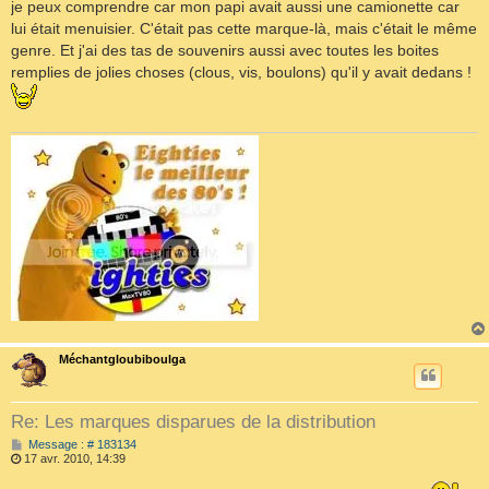
je peux comprendre car mon papi avait aussi une camionette car
g
e
lui était menuisier. C'était pas cette marque-là, mais c'était le même
genre. Et j'ai des tas de souvenirs aussi avec toutes les boites
remplies de jolies choses (clous, vis, boulons) qu'il y avait dedans !
Méchantgloubiboulga
Re: Les marques disparues de la distribution
M
Message : # 183134
e
17 avr. 2010, 14:39
s
s