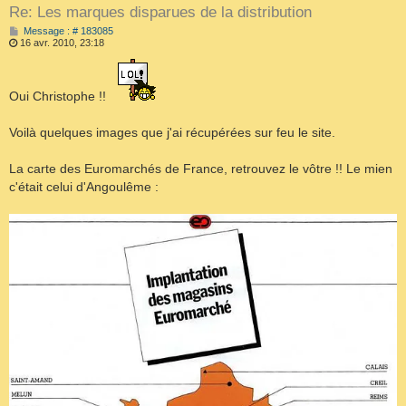
Re: Les marques disparues de la distribution
M
Message : # 183085
e
16 avr. 2010, 23:18
s
s
a
g
Oui Christophe !!
e
Voilà quelques images que j'ai récupérées sur feu le site.
La carte des Euromarchés de France, retrouvez le vôtre !! Le mien
c'était celui d'Angoulême :