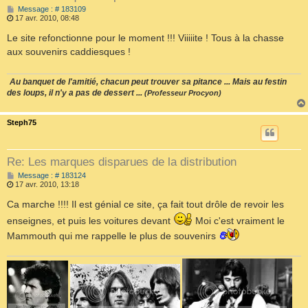
M
Message : # 183109
e
17 avr. 2010, 08:48
s
s
Le site refonctionne pour le moment !!! Viiiiite ! Tous à la chasse
a
aux souvenirs caddiesques !
g
e
Au banquet de l'amitié, chacun peut trouver sa pitance ... Mais au festin
des loups, il n'y a pas de dessert ...
(Professeur Procyon)
Steph75
Re: Les marques disparues de la distribution
M
Message : # 183124
e
17 avr. 2010, 13:18
s
s
Ca marche !!!! Il est génial ce site, ça fait tout drôle de revoir les
a
enseignes, et puis les voitures devant
Moi c'est vraiment le
g
e
Mammouth qui me rappelle le plus de souvenirs