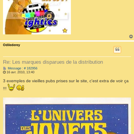
Odilederey
Re: Les marques disparues de la distribution
M
Message : # 182956
e
16 avr. 2010, 13:40
s
s
3 exemples de vieilles pubs prises sur le site, c'est extra de voir ça
a
g
!!!
e