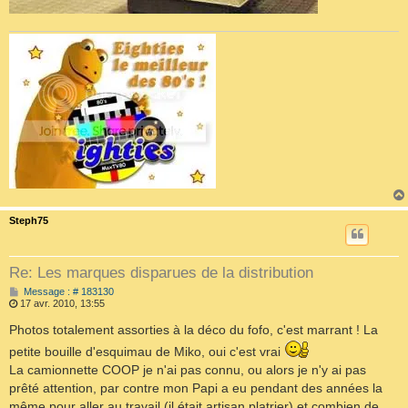
Steph75
Re: Les marques disparues de la distribution
M
Message : # 183130
e
17 avr. 2010, 13:55
s
s
Photos totalement assorties à la déco du fofo, c'est marrant ! La
a
petite bouille d'esquimau de Miko, oui c'est vrai
g
e
La camionnette COOP je n'ai pas connu, ou alors je n'y ai pas
prêté attention, par contre mon Papi a eu pendant des années la
même pour aller au travail (il était artisan platrier) et combien de