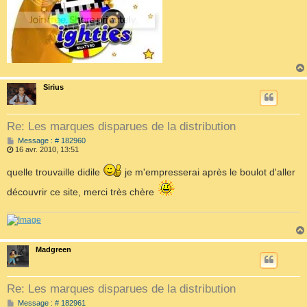
Sirius
Re: Les marques disparues de la distribution
M
Message : # 182960
e
16 avr. 2010, 13:51
s
s
quelle trouvaille didile
je m'empresserai après le boulot d'aller
a
g
découvrir ce site, merci très chère
e
Madgreen
Re: Les marques disparues de la distribution
M
Message : # 182961