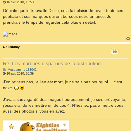
e
16 avr. 2010, 13:53
s
s
Géniale quelle trouvaille Didile, cela fait plaisir de revoir toute ces
a
publicité et ces marques qui ont bercées notre enfance. Je
g
e
prendrais le temps de regarder cela plus en détail.
Odilederey
Re: Les marques disparues de la distribution
M
Message : # 183042
e
16 avr. 2010, 20:39
s
s
J'en reviens pas, le lien est mort, je ne sais pas pourquoi.... c'est
a
naze.
g
e
J'avais sauvegardé des images heureusement, je suis prévoyante,
j'essaierai de les mettre un de ces 4. N'hésitez pas à mettre vous
aussi des photos si vous en avez.