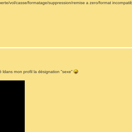
erte/vol/casse/formatage/suppression/remise a zero/format incompatible
é ldans mon profil la désignation "sexe"