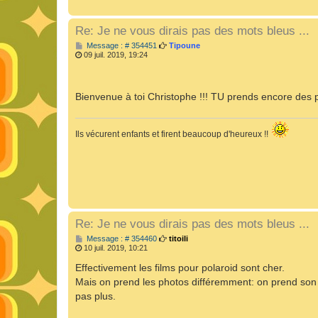
Re: Je ne vous dirais pas des mots bleus ...
M
Message : # 354451
Tipoune
e
09 juil. 2019, 19:24
s
s
a
g
Bienvenue à toi Christophe !!! TU prends encore des po
e
Ils vécurent enfants et firent beaucoup d'heureux !!
Re: Je ne vous dirais pas des mots bleus ...
M
Message : # 354460
titoili
e
10 juil. 2019, 10:21
s
s
Effectivement les films pour polaroid sont cher.
a
Mais on prend les photos différemment: on prend son t
g
e
pas plus.