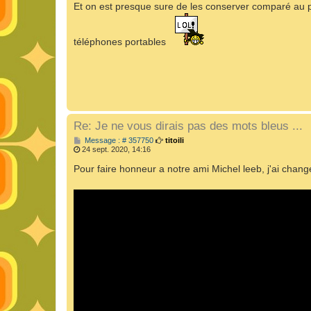
Et on est presque sure de les conserver comparé au p
téléphones portables
Re: Je ne vous dirais pas des mots bleus ...
M
Message : # 357750
titoili
e
24 sept. 2020, 14:16
s
s
Pour faire honneur a notre ami Michel leeb, j'ai chang
a
g
e