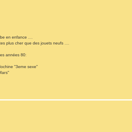
mbe en enfance ....
es plus cher que des jouets neufs ....
des années 80:
Indochine "3eme sexe"
 Mars"