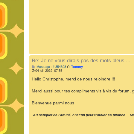
e
Re: Je ne vous dirais pas des mots bleus ...
M
Message : # 354398
Tommy
e
04 juil. 2019, 07:55
s
s
Hello Christophe, merci de nous rejoindre !!!
a
g
e
Merci aussi pour tes compliments vis à vis du forum, ça 
Bienvenue parmi nous !
Au banquet de l'amitié, chacun peut trouver sa pitance ... Mai