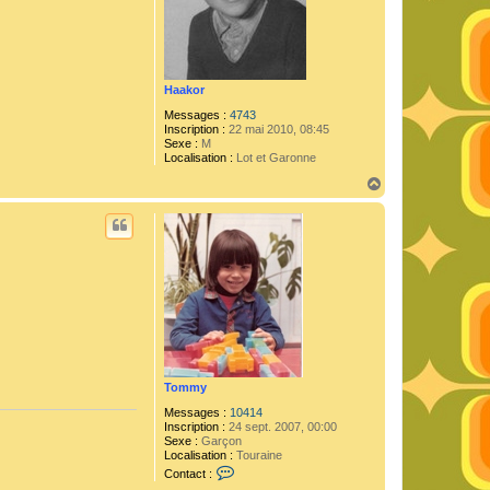
Haakor
Messages :
4743
Inscription :
22 mai 2010, 08:45
Sexe :
M
Localisation :
Lot et Garonne
H
a
u
t
Tommy
Messages :
10414
Inscription :
24 sept. 2007, 00:00
Sexe :
Garçon
Localisation :
Touraine
C
Contact :
o