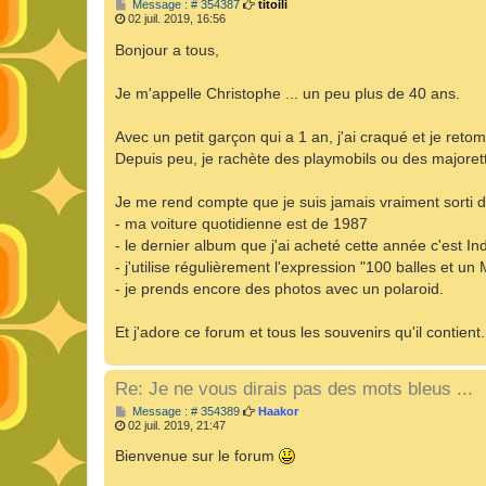
M
Message : # 354387
titoili
e
02 juil. 2019, 16:56
s
s
Bonjour a tous,
a
g
e
Je m'appelle Christophe ... un peu plus de 40 ans.
Avec un petit garçon qui a 1 an, j'ai craqué et je reto
Depuis peu, je rachète des playmobils ou des majorett
Je me rend compte que je suis jamais vraiment sorti 
- ma voiture quotidienne est de 1987
- le dernier album que j'ai acheté cette année c'est 
- j'utilise régulièrement l'expression "100 balles et un
- je prends encore des photos avec un polaroid.
Et j'adore ce forum et tous les souvenirs qu'il contient.
Re: Je ne vous dirais pas des mots bleus ...
M
Message : # 354389
Haakor
e
02 juil. 2019, 21:47
s
s
Bienvenue sur le forum
a
g