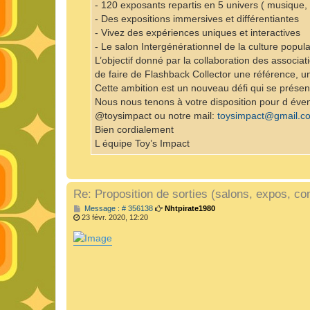
- 120 exposants repartis en 5 univers ( musique, c
- Des expositions immersives et différentiantes
- Vivez des expériences uniques et interactives
- Le salon Intergénérationnel de la culture popula
L’objectif donné par la collaboration des associa
de faire de Flashback Collector une référence, 
Cette ambition est un nouveau défi qui se prése
Nous nous tenons à votre disposition pour d éve
@toysimpact ou notre mail:
toysimpact@gmail.c
Bien cordialement
L équipe Toy’s Impact
Re: Proposition de sorties (salons, expos, con
M
Message : # 356138
Nhtpirate1980
e
23 févr. 2020, 12:20
s
s
a
g
e