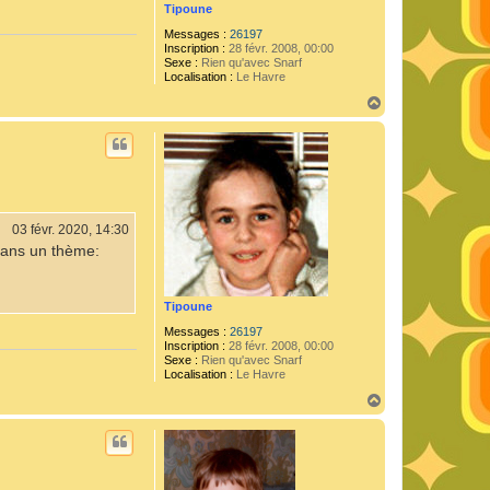
Tipoune
Messages :
26197
Inscription :
28 févr. 2008, 00:00
Sexe :
Rien qu'avec Snarf
Localisation :
Le Havre
H
a
u
t
03 févr. 2020, 14:30
dans un thème:
Tipoune
Messages :
26197
Inscription :
28 févr. 2008, 00:00
Sexe :
Rien qu'avec Snarf
Localisation :
Le Havre
H
a
u
t