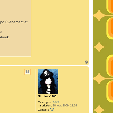
 Expo Événement et
s!
cebook
H
a
u
t
Nhtpirate1980
Messages :
1679
Inscription :
18 févr. 2009, 21:14
C
Contact :
o