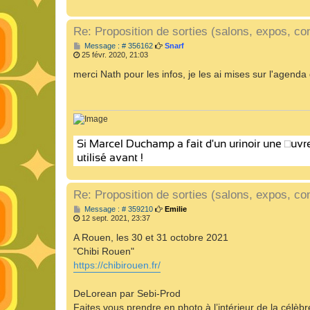
Re: Proposition de sorties (salons, expos, con
M
Message : # 356162
Snarf
e
25 févr. 2020, 21:03
s
s
merci Nath pour les infos, je les ai mises sur l'agenda
a
g
e
Re: Proposition de sorties (salons, expos, con
M
Message : # 359210
Emilie
e
12 sept. 2021, 23:37
s
s
A Rouen, les 30 et 31 octobre 2021
a
"Chibi Rouen"
g
e
https://chibirouen.fr/
DeLorean par Sebi-Prod
Faites vous prendre en photo à l’intérieur de la célèb