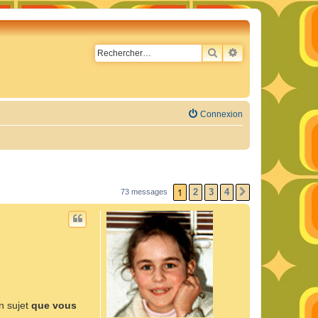
RECHERCHER
RECHERCHE AVA
Connexion
1
2
3
4
73 messages
SUIVANT
n sujet
que vous