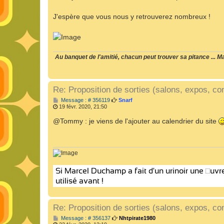
J'espère que vous nous y retrouverez nombreux !
Au banquet de l'amitié, chacun peut trouver sa pitance ... Mai
Re: Proposition de sorties (salons, expos, con
M
Message : # 356119
Snarf
e
19 févr. 2020, 21:50
s
s
@Tommy : je viens de l'ajouter au calendrier du site
a
g
e
Re: Proposition de sorties (salons, expos, con
M
Message : # 356137
Nhtpirate1980
e