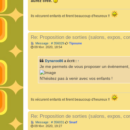
aurez créé.
Ils vécurent enfants et firent beaucoup d'heureux !!
Re: Proposition de sorties (salons, expos, con
M
Message : # 356029
Tipoune
e
09 févr. 2020, 18:54
s
s
a
Dynaroo86
a écrit :
↑
g
e
Je me permets de vous proposer un évènement, c
N'hésitez pas à venir avec vos enfants !
Ils vécurent enfants et firent beaucoup d'heureux !!
Re: Proposition de sorties (salons, expos, con
M
Message : # 356031
Snarf
e
09 févr. 2020, 19:27
s