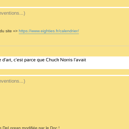
ventions...)
 du site =>
https://www.eighties.fr/calendrier/
ventions...)
re DeLorean modifiée par le Doc !