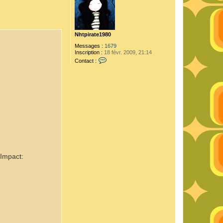
Nhtpirate1980
Messages :
1679
Inscription :
18 févr. 2009, 21:14
C
Contact :
o
n
t
a
c
t
e
r
N
h
t
p
i
r
a
 Impact:
t
e
1
9
8
0