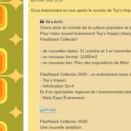
23 févr. 2020, 12:19
s
s
Gros événement en vue après le succès de Toy's Imp
a
g
e
Tof a écrit :
Chers amis du monde de la culture populaire et 
Pour notre nouvel événement Toy’s Impact change
Flashback Collector!
- de nouvelles dates: 31 octobre et 1 er novemb
- un nouveau format: 11000m2
- un nouveau lieu: Parc des expositions de Metz
Flashback Collector 2020 , un événement issue de
- Toy’s Impact
- Génération Sci-fi
Et d’un spécialiste regional de l événementiel sé
- Metz Expo Événement
Flashback Collector 2020;
Une nouvelle ambition: