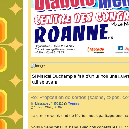
Re: Proposition de sorties (salons, expos, con
M
Message : # 356113
Tommy
e
19 févr. 2020, 08:04
s
s
Le dernier week-end de février, nous participerons 
a
g
e
Nous y tiendrons un stand avec nos copains les TOY