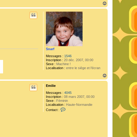
n
H
t
a
a
u
c
t
t
e
r
N
h
t
p
i
Snarf
r
a
Messages :
1546
t
Inscription :
20 déc. 2007, 00:00
e
Sexe :
Machine !
1
Localisation :
entre le siège et l'écran
9
8
H
0
a
u
Emilie
t
Messages :
4045
Inscription :
08 mars 2007, 00:00
Sexe :
Féminin
Localisation :
Haute-Normandie
C
Contact :
o
n
t
a
c
t
e