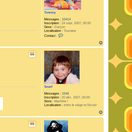
Tommy
Messages :
10414
Inscription :
24 sept. 2007, 00:00
Sexe :
Garçon
Localisation :
Touraine
C
Contact :
o
n
H
t
a
a
u
c
t
t
e
r
T
o
m
m
y
Snarf
Messages :
1546
Inscription :
20 déc. 2007, 00:00
Sexe :
Machine !
Localisation :
entre le siège et l'écran
H
a
u
t