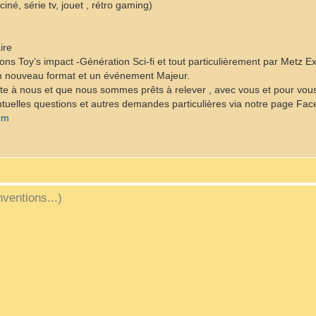
iné, série tv, jouet , rétro gaming)
ire
tions Toy’s impact -Génération Sci-fi et tout particulièrement par Metz
un nouveau format et un événement Majeur.
nte à nous et que nous sommes prêts à relever , avec vous et pour vou
ntuelles questions et autres demandes particulières via notre page Fa
om
ventions...)