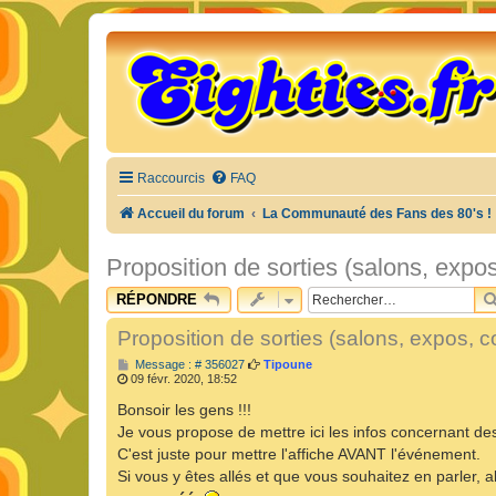
Raccourcis
FAQ
Accueil du forum
La Communauté des Fans des 80's !
Proposition de sorties (salons, expos
RÉPONDRE
Proposition de sorties (salons, expos, c
M
Message : # 356027
Tipoune
e
09 févr. 2020, 18:52
s
s
Bonsoir les gens !!!
a
Je vous propose de mettre ici les infos concernant des
g
e
C'est juste pour mettre l'affiche AVANT l'événement.
Si vous y êtes allés et que vous souhaitez en parler,