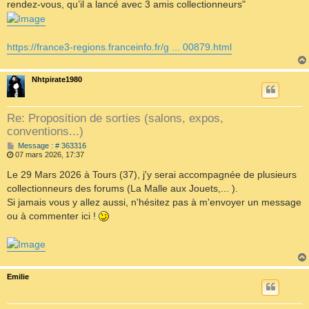
rendez-vous, qu’il a lancé avec 3 amis collectionneurs"
https://france3-regions.franceinfo.fr/g ... 00879.html
Nhtpirate1980
Re: Proposition de sorties (salons, expos,
conventions...)
M
Message : # 363316
e
07 mars 2026, 17:37
s
s
Le 29 Mars 2026 à Tours (37), j'y serai accompagnée de plusieurs
a
collectionneurs des forums (La Malle aux Jouets,... ).
g
e
Si jamais vous y allez aussi, n'hésitez pas à m'envoyer un message
ou à commenter ici !
Emilie