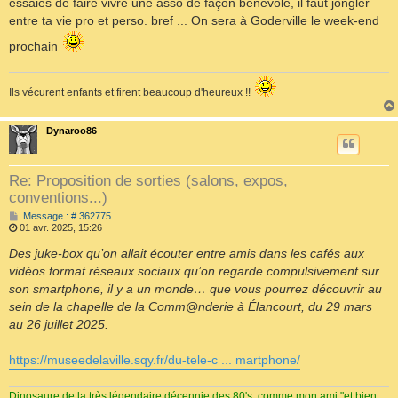
essaies de faire vivre une asso de façon bénévole, il faut jongler
g
e
entre ta vie pro et perso. bref ... On sera à Goderville le week-end
prochain
Ils vécurent enfants et firent beaucoup d'heureux !!
Dynaroo86
Re: Proposition de sorties (salons, expos,
conventions...)
M
Message : # 362775
e
01 avr. 2025, 15:26
s
s
Des juke-box qu’on allait écouter entre amis dans les cafés aux
a
vidéos format réseaux sociaux qu’on regarde compulsivement sur
g
e
son smartphone, il y a un monde… que vous pourrez découvrir au
sein de la chapelle de la Comm@nderie à Élancourt, du 29 mars
au 26 juillet 2025.
https://museedelaville.sqy.fr/du-tele-c ... martphone/
Dinosaure de la très légendaire décennie des 80's, comme mon ami "et bien