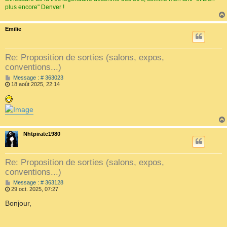
plus encore" Denver !
Emilie
Re: Proposition de sorties (salons, expos,
conventions...)
M
Message : # 363023
e
18 août 2025, 22:14
s
s
a
g
e
Nhtpirate1980
Re: Proposition de sorties (salons, expos,
conventions...)
M
Message : # 363128
e
29 oct. 2025, 07:27
s
s
Bonjour,
a
g
e