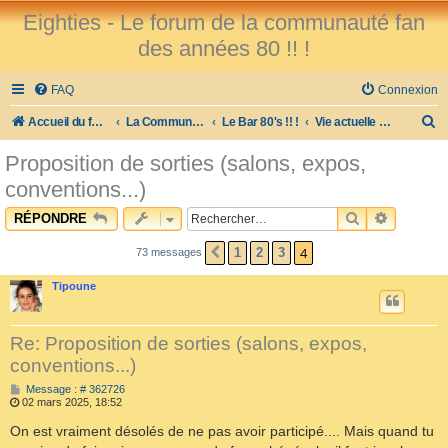
Eighties - Le forum de la communauté fan
des années 80 !! !
FAQ
Connexion
R
Accueil du forum
La Communauté des Fans des 80's !
Le Bar 80's !! !
Vie actuelle et sujets divers...
e
Proposition de sorties (salons, expos,
c
conventions...)
h
RECHERCHE
RECHER
RÉPONDRE
e
r
4
1
2
3
73 messages
PRÉCÉDENT
c
Tipoune
h
e
Re: Proposition de sorties (salons, expos,
r
conventions...)
M
Message : # 362726
e
02 mars 2025, 18:52
s
s
On est vraiment désolés de ne pas avoir participé.... Mais quand tu
a