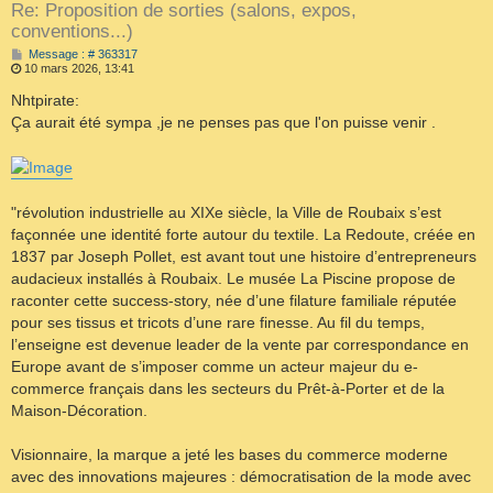
Re: Proposition de sorties (salons, expos,
conventions...)
M
Message : # 363317
e
10 mars 2026, 13:41
s
s
Nhtpirate:
a
Ça aurait été sympa ,je ne penses pas que l'on puisse venir .
g
e
"révolution industrielle au XIXe siècle, la Ville de Roubaix s’est
façonnée une identité forte autour du textile. La Redoute, créée en
1837 par Joseph Pollet, est avant tout une histoire d’entrepreneurs
audacieux installés à Roubaix. Le musée La Piscine propose de
raconter cette success-story, née d’une filature familiale réputée
pour ses tissus et tricots d’une rare finesse. Au fil du temps,
l’enseigne est devenue leader de la vente par correspondance en
Europe avant de s’imposer comme un acteur majeur du e-
commerce français dans les secteurs du Prêt-à-Porter et de la
Maison-Décoration.
Visionnaire, la marque a jeté les bases du commerce moderne
avec des innovations majeures : démocratisation de la mode avec