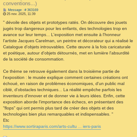
conventions...)
M
Message : # 363169
e
25 nov. 2025, 11:39
s
s
" dévoile des objets et prototypes ratés. On découvre des jouets
a
jugés trop dangereux pour les enfants, des technologies trop en
g
e
avance sur leur temps... L'exposition met ensuite à l'honneur
l'artiste Jacques Carelman, un peintre et décorateur qui a réalisé le
Catalogue d'objets introuvables. Cette œuvre à la fois caricaturale
et poétique, autour d'objets détournés, met en lumière l'absurdité
de la société de consommation.
Ce thème se retrouve également dans la troisième partie de
l'exposition : le musée explique comment certaines créations ont
échoué, en raison de problèmes économiques, d'un public mal
ciblé, d'obstacles techniques... La réalité empêche parfois les
inventeurs d'innover et de donner vie à leurs idées. Enfin, cette
exposition aborde l'importance des échecs, en présentant des
"flops" qui ont permis plus tard de créer des objets et des
technologies bien plus remarquables et indispensables. "
Etc
https://www.sortiraparis.com/arts-cultu ... iers-paris