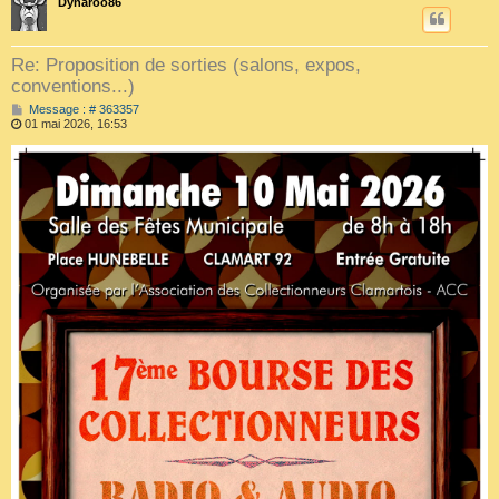
Dynaroo86
Re: Proposition de sorties (salons, expos,
conventions...)
M
Message : # 363357
e
01 mai 2026, 16:53
s
s
a
g
e