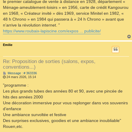
le premier catalogue de vente à distance en 1928, département «
Ménage-ameublement-loisirs » en 1956, carte de crédit Kangourou
en 1968, « Créateur invité » dès 1969, service Minitel en 1982, «
48 h Chrono » en 1984 qui passera à « 24 h Chrono » avant que
n’arrive la révolution internet. "
https://www.roubaix-lapiscine.com/expos ... publicite/
Emilie
Re: Proposition de sorties (salons, expos,
conventions...)
M
Message : # 363336
e
24 mars 2026, 15:14
s
s
"programme :
a
Les plus grands tubes des années 80 et 90, avec une pincée de
g
e
hits des années 2000
Une décoration immersive pour vous replonger dans vos souvenirs
d’enfance
Une ambiance survoltée et festive
Des surprises exclusives, goodies et une ambiance inoubliable"
Rouen,etc.