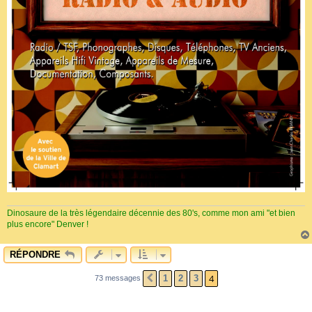
Dinosaure de la très légendaire décennie des 80's, comme mon ami "et bien
plus encore" Denver !
RÉPONDRE
4
1
2
3
73 messages
PRÉCÉDENT