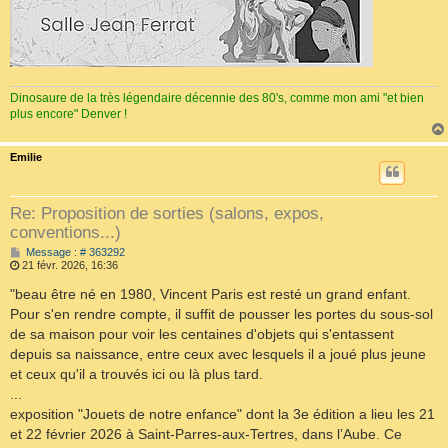
Dinosaure de la très légendaire décennie des 80's, comme mon ami "et bien
plus encore" Denver !
Emilie
Re: Proposition de sorties (salons, expos,
conventions...)
M
Message : # 363292
e
21 févr. 2026, 16:36
s
s
"beau être né en 1980, Vincent Paris est resté un grand enfant.
a
Pour s'en rendre compte, il suffit de pousser les portes du sous-sol
g
e
de sa maison pour voir les centaines d'objets qui s'entassent
depuis sa naissance, entre ceux avec lesquels il a joué plus jeune
et ceux qu'il a trouvés ici ou là plus tard.
...
exposition "Jouets de notre enfance" dont la 3e édition a lieu les 21
et 22 février 2026 à Saint-Parres-aux-Tertres, dans l’Aube. Ce