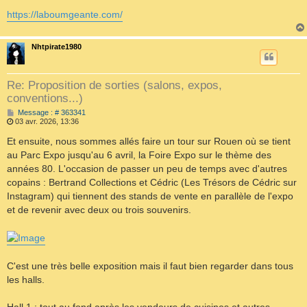
https://laboumgeante.com/
Nhtpirate1980
Re: Proposition de sorties (salons, expos,
conventions...)
M
Message : # 363341
e
03 avr. 2026, 13:36
s
s
Et ensuite, nous sommes allés faire un tour sur Rouen où se tient
a
au Parc Expo jusqu'au 6 avril, la Foire Expo sur le thème des
g
e
années 80. L'occasion de passer un peu de temps avec d'autres
copains : Bertrand Collections et Cédric (Les Trésors de Cédric sur
Instagram) qui tiennent des stands de vente en parallèle de l'expo
et de revenir avec deux ou trois souvenirs.
C'est une très belle exposition mais il faut bien regarder dans tous
les halls.