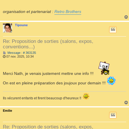
organisation et partenariat :
Retro Brothers
Tipoune
Re: Proposition de sorties (salons, expos,
conventions...)
M
Message : # 363135
e
07 nov. 2025, 10:34
s
s
a
g
Merci Nath, je venais justement mettre une info !!!
e
On est en pleine préparation des joujoux pour demain !!!
Ils vécurent enfants et firent beaucoup d'heureux !!
Emilie
Re: Proposition de sorties (salons, expos,