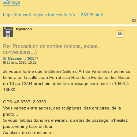
https://france3-regions.franceinfo.fr/p ... 35325.html
Dynaroo86
Re: Proposition de sorties (salons, expos,
conventions...)
M
Message : # 363247
e
18 janv. 2026, 15:22
s
s
Je vous informe que le 29ème Salon d’Art de Varennes / Seine se
a
tiendra en la salle Jean Ferrat sise Rue de la Fontaine des Noues,
g
e
du 10 au 12/04 prochain, dont le vernissage sera pour le 10/04 à
18h30.
GPS: 48.3767, 2.9353
Vous verrez entre autres, des sculptures, des gravures, de la
photo…
Si vous habitez dans les environs, ou êtes de passage, n’hésitez
pas à venir y faire un tour.
Au plaisir de se rencontrer !