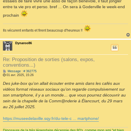
essaies de faire vivre une asso de façon bénévole, il faut jongler
g
e
entre ta vie pro et perso. bref ... On sera à Goderville le week-end
prochain
Ils vécurent enfants et firent beaucoup d'heureux !!
Dynaroo86
Re: Proposition de sorties (salons, expos,
conventions...)
M
Message : # 362775
e
01 avr. 2025, 15:26
s
s
Des juke-box qu’on allait écouter entre amis dans les cafés aux
a
vidéos format réseaux sociaux qu’on regarde compulsivement sur
g
e
son smartphone, il y a un monde… que vous pourrez découvrir au
sein de la chapelle de la Comm@nderie à Élancourt, du 29 mars
au 26 juillet 2025.
https://museedelaville.sqy.fr/du-tele-c ... martphone/
Dinosaure de la très légendaire décennie des 80's, comme mon ami "et bien