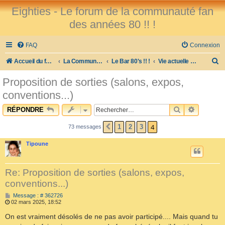
Eighties - Le forum de la communauté fan
des années 80 !! !
FAQ
Connexion
R
Accueil du forum
La Communauté des Fans des 80's !
Le Bar 80's !! !
Vie actuelle et sujets divers...
e
Proposition de sorties (salons, expos,
c
conventions...)
h
RECHERCHE
RECHER
RÉPONDRE
e
r
4
1
2
3
73 messages
PRÉCÉDENT
c
Tipoune
h
e
Re: Proposition de sorties (salons, expos,
r
conventions...)
M
Message : # 362726
e
02 mars 2025, 18:52
s
s
On est vraiment désolés de ne pas avoir participé.... Mais quand tu
a