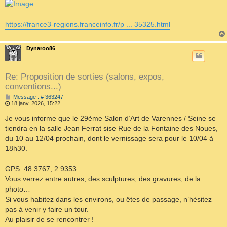
https://france3-regions.franceinfo.fr/p ... 35325.html
Dynaroo86
Re: Proposition de sorties (salons, expos,
conventions...)
M
Message : # 363247
e
18 janv. 2026, 15:22
s
s
Je vous informe que le 29ème Salon d’Art de Varennes / Seine se
a
tiendra en la salle Jean Ferrat sise Rue de la Fontaine des Noues,
g
e
du 10 au 12/04 prochain, dont le vernissage sera pour le 10/04 à
18h30.
GPS: 48.3767, 2.9353
Vous verrez entre autres, des sculptures, des gravures, de la
photo…
Si vous habitez dans les environs, ou êtes de passage, n’hésitez
pas à venir y faire un tour.
Au plaisir de se rencontrer !