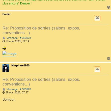
plus encore" Denver !
Emilie
Re: Proposition de sorties (salons, expos,
conventions...)
M
Message : # 363023
e
18 août 2025, 22:14
s
s
a
g
e
Nhtpirate1980
Re: Proposition de sorties (salons, expos,
conventions...)
M
Message : # 363128
e
29 oct. 2025, 07:27
s
s
Bonjour,
a
g
e