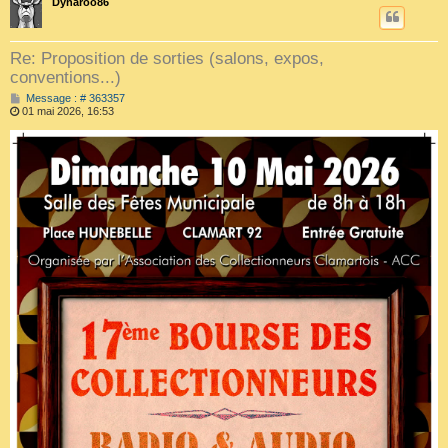
Dynaroo86
Re: Proposition de sorties (salons, expos,
conventions...)
M
Message : # 363357
e
01 mai 2026, 16:53
s
s
a
g
e