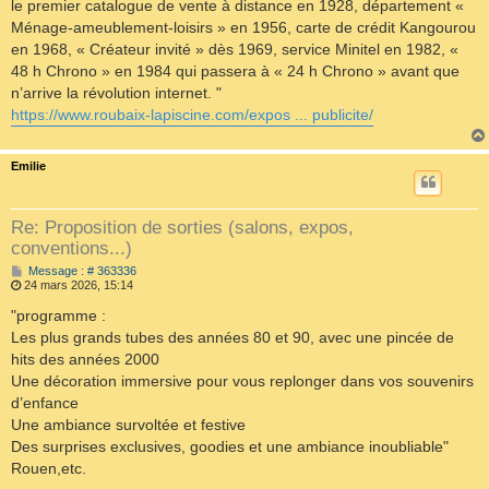
le premier catalogue de vente à distance en 1928, département «
Ménage-ameublement-loisirs » en 1956, carte de crédit Kangourou
en 1968, « Créateur invité » dès 1969, service Minitel en 1982, «
48 h Chrono » en 1984 qui passera à « 24 h Chrono » avant que
n’arrive la révolution internet. "
https://www.roubaix-lapiscine.com/expos ... publicite/
Emilie
Re: Proposition de sorties (salons, expos,
conventions...)
M
Message : # 363336
e
24 mars 2026, 15:14
s
s
"programme :
a
Les plus grands tubes des années 80 et 90, avec une pincée de
g
e
hits des années 2000
Une décoration immersive pour vous replonger dans vos souvenirs
d’enfance
Une ambiance survoltée et festive
Des surprises exclusives, goodies et une ambiance inoubliable"
Rouen,etc.