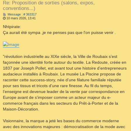
Re: Proposition de sorties (salons, expos,
conventions...)
M
Message : # 363317
e
10 mars 2026, 13:41
s
s
Nhtpirate:
a
Ça aurait été sympa ,je ne penses pas que l'on puisse venir .
g
e
"révolution industrielle au XIXe siècle, la Ville de Roubaix s’est
façonnée une identité forte autour du textile. La Redoute, créée en
1837 par Joseph Pollet, est avant tout une histoire d’entrepreneurs
audacieux installés à Roubaix. Le musée La Piscine propose de
raconter cette success-story, née d’une filature familiale réputée
pour ses tissus et tricots d’une rare finesse. Au fil du temps,
l’enseigne est devenue leader de la vente par correspondance en
Europe avant de s’imposer comme un acteur majeur du e-
commerce français dans les secteurs du Prêt-à-Porter et de la
Maison-Décoration.
Visionnaire, la marque a jeté les bases du commerce moderne
avec des innovations majeures : démocratisation de la mode avec