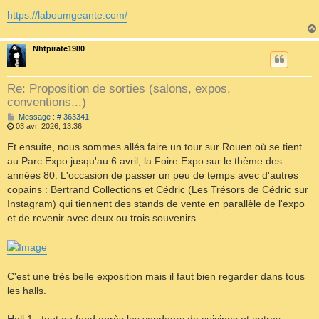
https://laboumgeante.com/
Nhtpirate1980
Re: Proposition de sorties (salons, expos,
conventions...)
M
Message : # 363341
e
03 avr. 2026, 13:36
s
s
Et ensuite, nous sommes allés faire un tour sur Rouen où se tient
a
au Parc Expo jusqu'au 6 avril, la Foire Expo sur le thème des
g
e
années 80. L'occasion de passer un peu de temps avec d'autres
copains : Bertrand Collections et Cédric (Les Trésors de Cédric sur
Instagram) qui tiennent des stands de vente en parallèle de l'expo
et de revenir avec deux ou trois souvenirs.
C'est une très belle exposition mais il faut bien regarder dans tous
les halls.