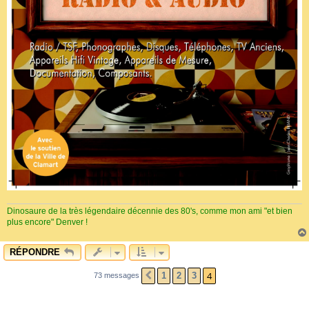
Dinosaure de la très légendaire décennie des 80's, comme mon ami "et bien
plus encore" Denver !
RÉPONDRE
4
1
2
3
73 messages
PRÉCÉDENT