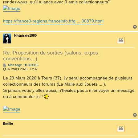
rendez-vous, qu’il a lancé avec 3 amis collectionneurs"
https://france3-regions.franceinfo.fr/g ... 00879.html
Nhtpirate1980
Re: Proposition de sorties (salons, expos,
conventions...)
M
Message : # 363316
e
07 mars 2026, 17:37
s
s
Le 29 Mars 2026 à Tours (37), j'y serai accompagnée de plusieurs
a
collectionneurs des forums (La Malle aux Jouets,... ).
g
e
Si jamais vous y allez aussi, n'hésitez pas à m'envoyer un message
ou à commenter ici !
Emilie