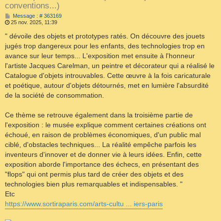
conventions...)
M
Message : # 363169
e
25 nov. 2025, 11:39
s
s
" dévoile des objets et prototypes ratés. On découvre des jouets
a
jugés trop dangereux pour les enfants, des technologies trop en
g
e
avance sur leur temps... L'exposition met ensuite à l'honneur
l'artiste Jacques Carelman, un peintre et décorateur qui a réalisé le
Catalogue d'objets introuvables. Cette œuvre à la fois caricaturale
et poétique, autour d'objets détournés, met en lumière l'absurdité
de la société de consommation.
Ce thème se retrouve également dans la troisième partie de
l'exposition : le musée explique comment certaines créations ont
échoué, en raison de problèmes économiques, d'un public mal
ciblé, d'obstacles techniques... La réalité empêche parfois les
inventeurs d'innover et de donner vie à leurs idées. Enfin, cette
exposition aborde l'importance des échecs, en présentant des
"flops" qui ont permis plus tard de créer des objets et des
technologies bien plus remarquables et indispensables. "
Etc
https://www.sortiraparis.com/arts-cultu ... iers-paris