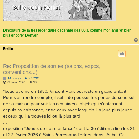
Dinosaure de la très légendaire décennie des 80's, comme mon ami "et bien
plus encore" Denver !
Emilie
Re: Proposition de sorties (salons, expos,
conventions...)
M
Message : # 363292
e
21 févr. 2026, 16:36
s
s
"beau être né en 1980, Vincent Paris est resté un grand enfant.
a
Pour s'en rendre compte, il suffit de pousser les portes du sous-sol
g
e
de sa maison pour voir les centaines d'objets qui s'entassent
depuis sa naissance, entre ceux avec lesquels il a joué plus jeune
et ceux qu'il a trouvés ici ou là plus tard.
...
exposition "Jouets de notre enfance" dont la 3e édition a lieu les 21
et 22 février 2026 à Saint-Parres-aux-Tertres, dans l’Aube. Ce