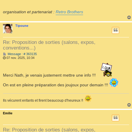
organisation et partenariat :
Retro Brothers
Tipoune
Re: Proposition de sorties (salons, expos,
conventions...)
M
Message : # 363135
e
07 nov. 2025, 10:34
s
s
a
g
Merci Nath, je venais justement mettre une info !!!
e
On est en pleine préparation des joujoux pour demain !!!
Ils vécurent enfants et firent beaucoup d'heureux !!
Emilie
Re: Proposition de sorties (salons, expos,