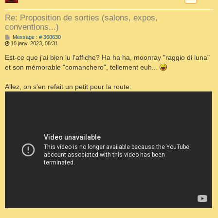
Re: Proposition de sorties (salons, expos,
conventions...)
M
Message : # 360630
e
10 janv. 2023, 08:31
s
s
Est-ce que j'ai bien lu l'affiche? Ha ha ha, moonray "raggio di luna"
a
et son mémorable "comanchero", tellement euh...
g
e
Allez, on s'en refait un petit pour la route: