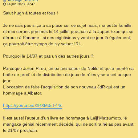
e
14 juin 2023, 20:47
s
s
Salut hugh à toutes et tous !
a
g
e
Je ne sais pas si ça a sa place sur ce sujet mais, ma petite famille
et moi serons présents le 14 juillet prochain à la Japan Expo qui se
déroule à Paname...si des eightisiens y vont ce jour là également,
ça pourrait être sympa de s'y saluer IRL.
Pourquoi le 14/07 et pas un des autres jours ?
Parceque Julien Pirou, un ex animateur de Nolife et qui a monté sa
boîte de prod' et de distribution de jeux de rôles y sera cet unique
jour.
L'occasion de faire l'acquisition de son nouveau JdR qui est un
hommage à Albator.
https://youtu.be/KlHXMdsT44c
Il est aussi l'auteur d'un livre en hommage à Leiji Matsumoto, le
mangaka génial récemment décédé, qui ne sortira hélas pas avant
le 21/07 prochain.