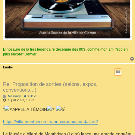
Dinosaure de la très légendaire décennie des 80's, comme mon ami "et bien
plus encore" Denver !
Emilie
Re: Proposition de sorties (salons, expos,
conventions...)
M
Message : # 361120
e
09 juin 2023, 18:22
s
s
"
APPEL À TÉMOIN
a
g
e
https://ville-montbrison.fr/annuaire/musee-dallard/
Le Musée d'Allard de Montbrison (Loire) lance une grande enquête