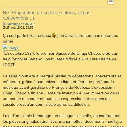
Re: Proposition de sorties (salons, expos,
conventions...)
M
Message : # 360313
e
25 août 2022, 15:56
s
s
Ça sert parfois les reseaux
j en aurai sûrement pas entendue
a
parler
g
e
"En octobre 1974, le premier épisode de Chapi Chapo, créé par
Italo Bettiol et Stefano Lonati, était diffusé sur la 1ère chaine de
l’ORTF.
La série pionnière a marqué plusieurs générations, spectateurs et
créateurs, grâce à son univers ludique et féerique porté par la
musique avant-gardiste de François de Roubaix. L’exposition «
Chapi Chapo à Aniane » est une invitation à une immersion dans
un monde enchanté et toutes les expressions artistiques qu’il
suscite presqu’un demi-siècle après sa diffusion.
Loin d’un simple hommage, un dialogue s’installe, en confrontant
les pièces originales (archives, marionnettes, documents inédits) à
des artistes contemporains qui développent un imaginaire poétique