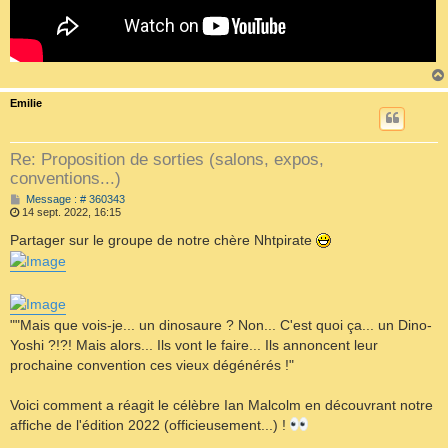
Emilie
Re: Proposition de sorties (salons, expos,
conventions...)
M
Message : # 360343
e
14 sept. 2022, 16:15
s
s
Partager sur le groupe de notre chère Nhtpirate
a
g
e
""Mais que vois-je... un dinosaure ? Non... C'est quoi ça... un Dino-
Yoshi ?!?! Mais alors... Ils vont le faire... Ils annoncent leur
prochaine convention ces vieux dégénérés !"
Voici comment a réagit le célèbre Ian Malcolm en découvrant notre
affiche de l'édition 2022 (officieusement...) !