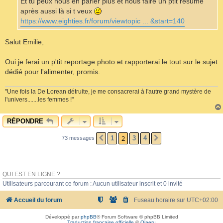
Et tu peux nous en parler plus et nous faire un ptit résumé
après aussi là si t veux
https://www.eighties.fr/forum/viewtopic ... &start=140
Salut Emilie,
Oui je ferai un p'tit reportage photo et rapporterai le tout sur le sujet
dédié pour l'alimenter, promis.
"Une fois la De Lorean détruite, je me consacrerai à l'autre grand mystère de
l'univers.......les femmes !"
RÉPONDRE
2
1
3
4
73 messages
PRÉCÉDENT
SUIVANT
QUI EST EN LIGNE ?
Utilisateurs parcourant ce forum : Aucun utilisateur inscrit et 0 invité
Accueil du forum
Fuseau horaire sur
UTC+02:00
Développé par
phpBB
® Forum Software © phpBB Limited
Traduction française officielle
©
Qiaeru