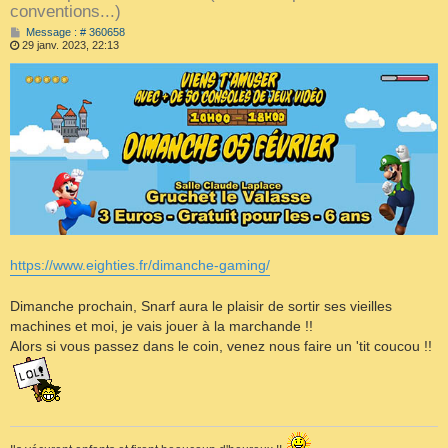
conventions...)
M
Message : # 360658
e
29 janv. 2023, 22:13
s
s
a
g
e
https://www.eighties.fr/dimanche-gaming/
Dimanche prochain, Snarf aura le plaisir de sortir ses vieilles
machines et moi, je vais jouer à la marchande !!
Alors si vous passez dans le coin, venez nous faire un 'tit coucou !!