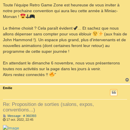
Toute l'équipe Retro Game Zone est heureuse de vous inviter à
notre prochaine convention qui aura lieu cette année à Miniac-
Morvan !
🕹
Le thème choisit ? Cela paraît évident 🦖... Et sachez que nous
allons dépenser sans compter pour vous éblouir
(aux frais de
John Hammond !). Un espace plus grand, plus d'intervenants et de
nouvelles animations (dont certaines feront leur retour) au
programme de cette super journée !
En attendant le dimanche 6 novembre, nous vous présenterons
toutes nos activités sur la page dans les jours à venir.
Alors restez connectés !!
"
Emilie
Re: Proposition de sorties (salons, expos,
conventions...)
M
Message : # 360393
e
17 oct. 2022, 22:45
s
s