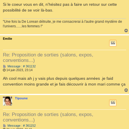
Si le coeur vous en dit, n'hésitez pas à faire un retour sur cette
possibilité de se voir là-bas.
"Une fois la De Lorean détruite, je me consacrerai à l'autre grand mystère de
l'univers.......les femmes !"
Emilie
Re: Proposition de sorties (salons, expos,
conventions...)
M
Message : # 361132
e
14 juin 2023, 23:14
s
s
Ah cool mais ah j y vais plus depuis quelques années .je faid
a
convention moins grande et je fais découvrir à mon mari comme ça
g
e
Tipoune
Re: Proposition de sorties (salons, expos,
conventions...)
M
Message : # 361152