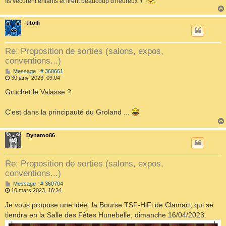
Ils vécurent enfants et firent beaucoup d'heureux !!
titoili
Re: Proposition de sorties (salons, expos,
conventions...)
M
Message : # 360661
e
30 janv. 2023, 09:04
s
s
Gruchet le Valasse ?
a
g
e
C'est dans la principauté du Groland ...
Dynaroo86
Re: Proposition de sorties (salons, expos,
conventions...)
M
Message : # 360704
e
10 mars 2023, 16:24
s
s
Je vous propose une idée: la Bourse TSF-HiFi de Clamart, qui se
a
tiendra en la Salle des Fêtes Hunebelle, dimanche 16/04/2023.
g
e