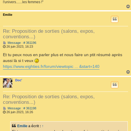
l'univers.......les femmes !"
Emilie
Re: Proposition de sorties (salons, expos,
conventions...)
M
Message : # 361196
e
26 juin 2023, 16:23
s
s
Et tu peux nous en parler plus et nous faire un ptit résumé après
a
aussi là si t veux
g
e
https://www.eighties.fr/forum/viewtopic ... &start=140
Doc'
Re: Proposition de sorties (salons, expos,
conventions...)
M
Message : # 361198
e
26 juin 2023, 16:26
s
s
a
Emilie
a écrit :
↑
g
e