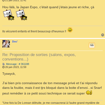
e
21 juin 2023, 11:41
s
s
Hou làlà, la Japan Expo, c'était quand j'étais jeune et riche, çà
a
g
e
Ils vécurent enfants et firent beaucoup d'heureux !!
Doc'
Re: Proposition de sorties (salons, expos,
conventions...)
M
Message : # 361188
e
26 juin 2023, 11:59
s
s
Tyswyck,
a
g
e
J'ai bien pris connaissance de ton message privé et t'ai répondu
dans la foulée, mais il est tjrs bloqué dans la boite d'envoi...si Snarf
peut remédier à ce petit souci technique ce serait super
"Une fois la De Lorean détruite, je me consacrerai à l'autre grand mystère de