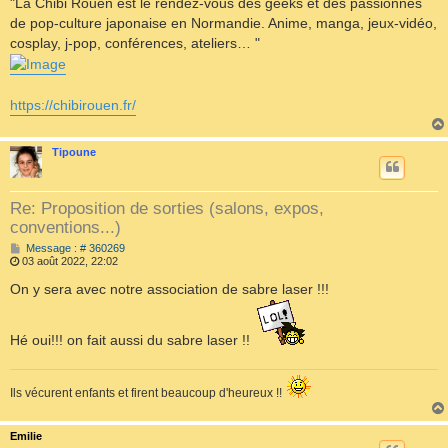
"La Chibi Rouen est le rendez-vous des geeks et des passionnés
g
e
de pop-culture japonaise en Normandie. Anime, manga, jeux-vidéo,
cosplay, j-pop, conférences, ateliers… "
https://chibirouen.fr/
Tipoune
Re: Proposition de sorties (salons, expos,
conventions...)
M
Message : # 360269
e
03 août 2022, 22:02
s
s
On y sera avec notre association de sabre laser !!!
a
g
e
Hé oui!!! on fait aussi du sabre laser !!
Ils vécurent enfants et firent beaucoup d'heureux !!
Emilie