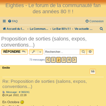
Eighties - Le forum de la communauté fan
des années 80 !! !
FAQ
Connexion
R
Accueil du forum
La Communauté des Fans des 80's !
Le Bar 80's !! !
Vie actuelle et sujets divers...
e
Proposition de sorties (salons, expos,
c
conventions...)
h
RECHERCHE
RECHER
RÉPONDRE
e
r
2
1
3
4
73 messages
PRÉCÉDENT
SUIVANT
c
Emilie
h
e
Re: Proposition de sorties (salons, expos,
r
conventions...)
M
Message : # 360241
e
24 juil. 2022, 22:28
s
s
En Octobre
a