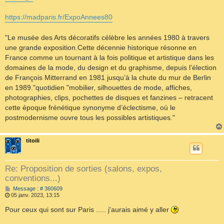
a
g
e
https://madparis.fr/ExpoAnnees80
"Le musée des Arts décoratifs célèbre les années 1980 à travers
une grande exposition.Cette décennie historique résonne en
France comme un tournant à la fois politique et artistique dans les
domaines de la mode, du design et du graphisme, depuis l’élection
de François Mitterrand en 1981 jusqu’à la chute du mur de Berlin
en 1989."quotidien "mobilier, silhouettes de mode, affiches,
photographies, clips, pochettes de disques et fanzines – retracent
cette époque frénétique synonyme d’éclectisme, où le
postmodernisme ouvre tous les possibles artistiques."
titoili
Re: Proposition de sorties (salons, expos,
conventions...)
M
Message : # 360609
e
05 janv. 2023, 13:15
s
s
Pour ceux qui sont sur Paris ..... j'aurais aimé y aller
a
g