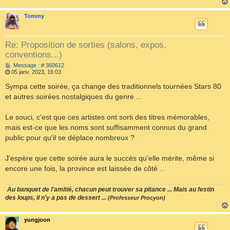
Tommy
Re: Proposition de sorties (salons, expos,
conventions...)
M
Message : # 360612
e
05 janv. 2023, 16:03
s
s
Sympa cette soirée, ça change des traditionnels tournées Stars 80
a
et autres soirées nostalgiques du genre ...
g
e
Le souci, c'est que ces artistes ont sorti des titres mémorables,
mais est-ce que les noms sont suffisamment connus du grand
public pour qu'il se déplace nombreux ?
J'espère que cette soirée aura le succès qu'elle mérite, même si
encore une fois, la province est laissée de côté ..
Au banquet de l'amitié, chacun peut trouver sa pitance ... Mais au festin
des loups, il n'y a pas de dessert ...
(Professeur Procyon)
yungjoon