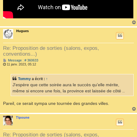
Hugues
Re: Proposition de sorties (salons, expos,
conventions...)
M
Message : # 360633
e
11 janv. 2023, 05:12
s
s
a
Tommy
a écrit :
↑
g
e
J'espère que cette soirée aura le succès qu'elle mérite,
même si encore une fois, la province est laissée de côté ..
Pareil, ce serait sympa une tournée des grandes villes.
Tipoune
Re: Proposition de sorties (salons, expos,