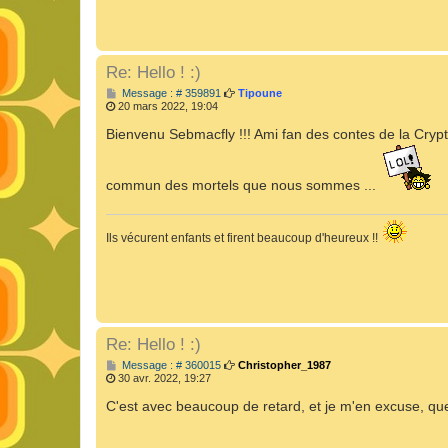
Re: Hello ! :)
M
Message : # 359891
Tipoune
e
20 mars 2022, 19:04
s
s
Bienvenu Sebmacfly !!! Ami fan des contes de la Crypte
a
g
e
commun des mortels que nous sommes ...
Ils vécurent enfants et firent beaucoup d'heureux !!
Re: Hello ! :)
M
Message : # 360015
Christopher_1987
e
30 avr. 2022, 19:27
s
s
C'est avec beaucoup de retard, et je m'en excuse, que
a
g
e