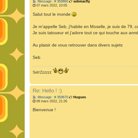
M
Message : # 359860
sebmacfly
e
07 mars 2022, 10:05
s
s
Salut tout le monde
a
g
e
Je m'appelle Seb, j'habite en Moselle, je suis de 79
Je suis tatoueur et j'adore tout ce qui touche aux anné
Au plaisir de vous retrouver dans divers sujets
Seb
Seb'Zzzzzz
Re: Hello ! :)
M
Message : # 359870
Hugues
e
08 mars 2022, 21:26
s
s
Bienvenue !
a
g
e