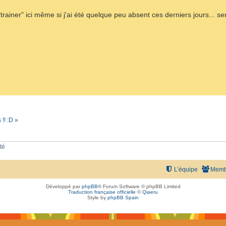
trainer" ici même si j'ai été quelque peu absent ces derniers jours... 
!! :D »
té
L’équipe
Memb
Développé par
phpBB
® Forum Software © phpBB Limited
Traduction française officielle
©
Qiaeru
Style by
phpBB Spain