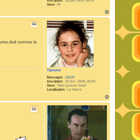
Inscription :
28 juin 2009, 09:05
Sexe :
M
H
a
u
t
auvres dvd comme le
Tipoune
Messages :
26197
Inscription :
28 févr. 2008, 00:00
Sexe :
Rien qu'avec Snarf
Localisation :
Le Havre
H
a
u
t