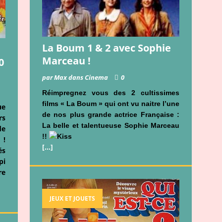
La Boum 1 & 2 avec Sophie
Marceau !
0
par Max dans Cinema
0
Réimpregnez vous des 2 cultissimes
films « La Boum » qui ont vu naitre l’une
ue
de nos plus grande actrice Française :
rs
La belle et talentueuse Sophie Marceau
de
!!
 !
[…]
és
pi
re
JEUX ET JOUETS