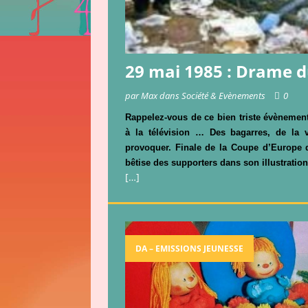
29 mai 1985 : Drame du
par Max dans Société & Evènements
0
Rappelez-vous de ce bien triste évèneme
à la télévision … Des bagarres, de la 
provoquer. Finale de la Coupe d’Europe
bêtise des supporters dans son illustration 
[…]
DA – EMISSIONS JEUNESSE