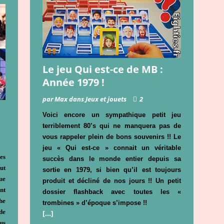
Le jeu Qui est-ce de MB :
Année 1979 !
par Max dans Jeux et jouets
2
Voici encore un sympathique petit jeu
terriblement 80’s qui ne manquera pas de
vous rappeler plein de bons souvenirs !! Le
jeu « Qui est-ce » connait un véritable
es
succès dans le monde entier depuis sa
ut
sortie en 1979, si bien qu’il est toujours
ue
produit et décliné de nos jours !! Un petit
nt
dossier flashback avec toutes les «
he
trombines » d’époque s’impose !!
de
[…]
us