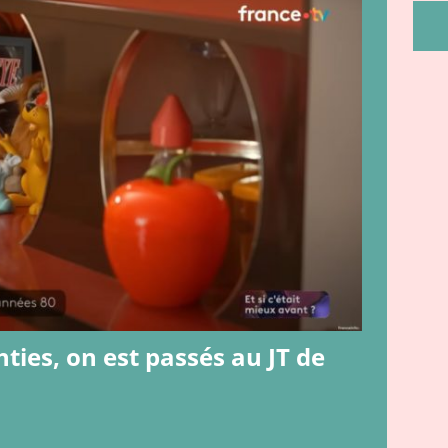
9 ]
On a testé : Génération Souvenirs ! le jeu
JEUX ET JOUETS
 CITROËN CX, par JPB !!
JEUX VIDEO & TECHNO
u qu’on adore les Eighties, on est passés au JT de Antenne 2 !!
hties, on est passés au JT de