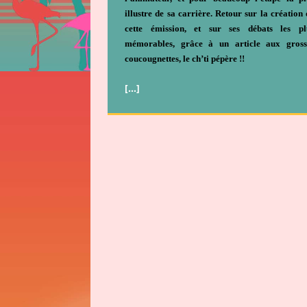
illustre de sa carrière. Retour sur la création 
cette émission, et sur ses débats les pl
mémorables, grâce à un article aux gross
coucougnettes, le ch’ti pépère !!
[…]