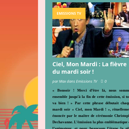
EMISSIONS TV
Ciel, Mon Mardi : La fièvre
du mardi soir !
par Max dans Emissions TV
0
« Bonsoir ! Merci d’être là, nous somm
ensemble jusqu’à la fin de cette émission, si to
va bien ! » Par cette phrase débutait chaq
mardi soir « Ciel, mon Mardi ! », rituelleme
énoncée par le maître de cérémonie Christop
Dechavanne. L’émission la plus emblématique 
l’animateur, et pour beaucoup l’étape la pl