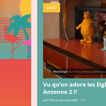
[ 15 décembre 201
L’ACTU
[ 23 avril 2019 ]
LA
[ 31 juillet 2025 ]
V
ACTUALITÉ
Vu qu’on adore les Eig
Antenne 2 !!
par Thierry dans Actualité
0