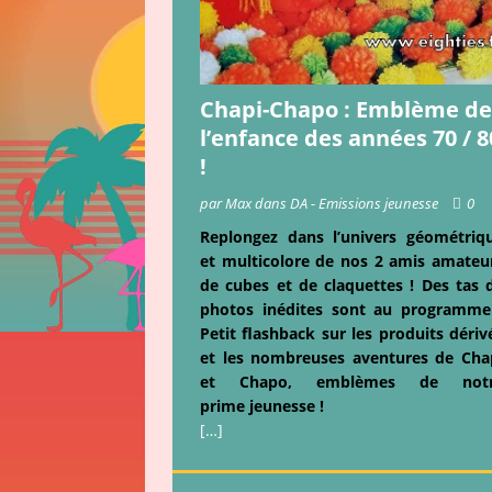
Chapi-Chapo : Emblème de
l’enfance des années 70 / 8
!
par Max dans DA - Emissions jeunesse
0
Replongez dans l’univers géométriq
et multicolore de nos 2 amis amateu
de cubes et de claquettes ! Des tas 
photos inédites sont au programme
Petit flashback sur les produits dériv
et les nombreuses aventures de Cha
et Chapo, emblèmes de not
prime jeunesse !
[…]