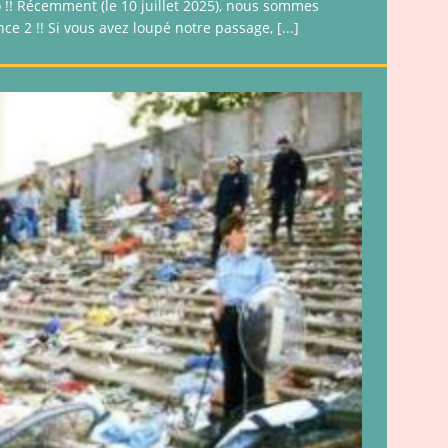
o !! Récemment (le 10 juillet 2025), nous sommes
nce 2 !! Si vous avez loupé notre passage,
[...]