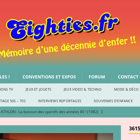
ES !
CONVENTIONS ET EXPOS
FORUM
CONTACT
IONS TV
JEUX ET JOUETS
JEUX VIDEO & TECHNO
MODE & DÉCO
TAGE 50S – 70S
INTERVIEWS REPORTAGES
SOUVENIRS D’ENFANCE
ATHLON : La boisson des sportifs des années 80 ! (1982)
S
3615
Le Noël des années 80, par She-Ra
SOUVENIRS D'ENFANCE